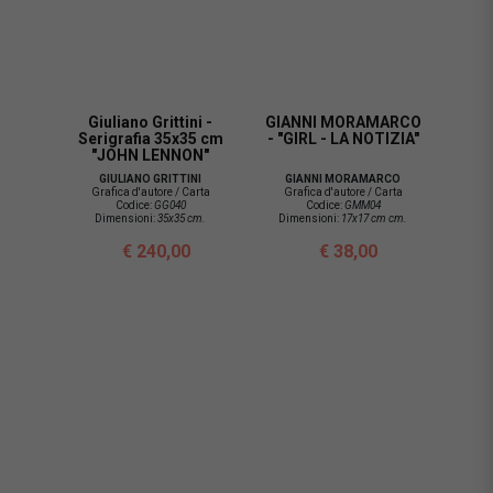
Giuliano Grittini -
GIANNI MORAMARCO
Serigrafia 35x35 cm
- "GIRL - LA NOTIZIA"
"JOHN LENNON"
GIULIANO GRITTINI
GIANNI MORAMARCO
Grafica d'autore / Carta
Grafica d'autore / Carta
Codice:
GG040
Codice:
GMM04
Dimensioni:
35x35 cm.
Dimensioni:
17x17 cm cm.
€ 240,00
€ 38,00