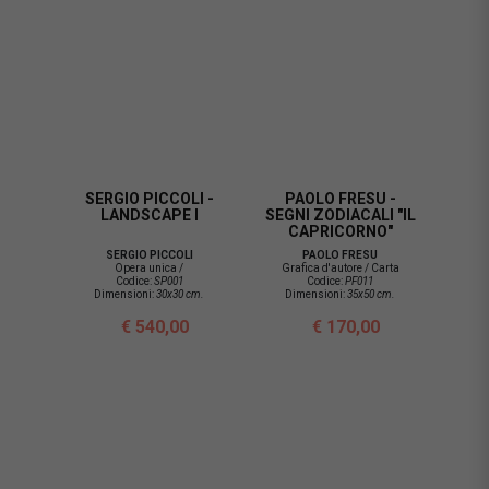
SERGIO PICCOLI -
PAOLO FRESU -
LANDSCAPE I
SEGNI ZODIACALI "IL
CAPRICORNO"
SERGIO PICCOLI
PAOLO FRESU
Opera unica /
Grafica d'autore / Carta
Codice:
SP001
Codice:
PF011
Dimensioni:
30x30 cm.
Dimensioni:
35x50 cm.
€ 540,00
€ 170,00