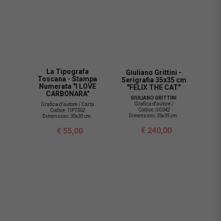
La Tipografa
Giuliano Grittini -
Toscana - Stampa
Serigrafia 35x35 cm
Numerata "I LOVE
"FELIX THE CAT"
CARBONARA"
GIULIANO GRITTINI
Grafica d'autore /
Grafica d'autore / Carta
Codice:
GG042
Codice:
TIPT002
Dimensioni:
35x35 cm.
Dimensioni:
30x30 cm.
€ 240,00
€ 55,00