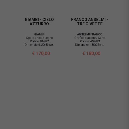
GIAMBI - CIELO
FRANCO ANSELMI -
AZZURRO
TRE CIVETTE
GIAMBI
ANSELMI FRANCO
Opera unica / Legno
Grafica d'autore / Carta
Codice:
GM012
Codice:
ANF013
Dimensioni:
20x60 cm.
Dimensioni:
35x25 cm.
€ 170,00
€ 180,00