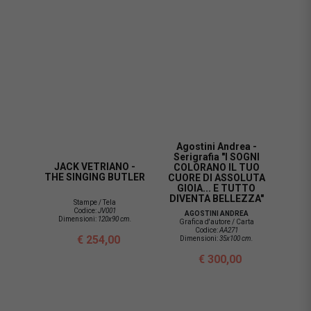
Agostini Andrea -
Serigrafia "I SOGNI
JACK VETRIANO -
COLORANO IL TUO
THE SINGING BUTLER
CUORE DI ASSOLUTA
GIOIA... E TUTTO
DIVENTA BELLEZZA"
Stampe / Tela
Codice:
JV001
AGOSTINI ANDREA
Dimensioni:
120x90 cm.
Grafica d'autore / Carta
Codice:
AA271
€ 254,00
Dimensioni:
35x100 cm.
€ 300,00