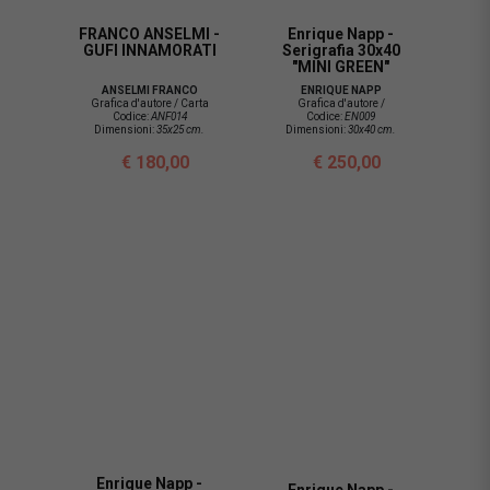
FRANCO ANSELMI -
Enrique Napp -
GUFI INNAMORATI
Serigrafia 30x40
"MINI GREEN"
ANSELMI FRANCO
ENRIQUE NAPP
Grafica d'autore / Carta
Grafica d'autore /
Codice:
ANF014
Codice:
EN009
Dimensioni:
35x25 cm.
Dimensioni:
30x40 cm.
€ 180,00
€ 250,00
Enrique Napp -