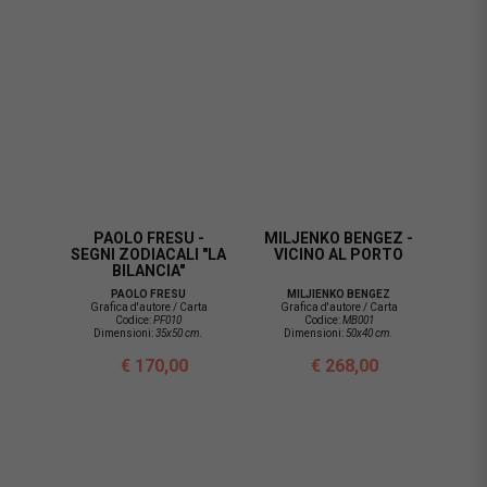
PAOLO FRESU -
MILJENKO BENGEZ -
SEGNI ZODIACALI "LA
VICINO AL PORTO
BILANCIA"
PAOLO FRESU
MILJIENKO BENGEZ
Grafica d'autore / Carta
Grafica d'autore / Carta
Codice:
PF010
Codice:
MB001
Dimensioni:
35x50 cm.
Dimensioni:
50x40 cm.
€ 170,00
€ 268,00