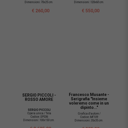
Dimensioni:
70x25 cm.
Dimensioni:
120x60 cm.
€ 260,00
€ 550,00
Francesco Musante -
SERGIO PICCOLI -
Serigrafia "Insieme
ROSSO AMORE
voleremo come in un
dipinto..."
SERGIO PICCOLI
Opera unica / Tela
Grafica d'autore /
Codice:
SP036
Codice:
MF109
Dimensioni:
100x150 cm.
Dimensioni:
35x35 cm.