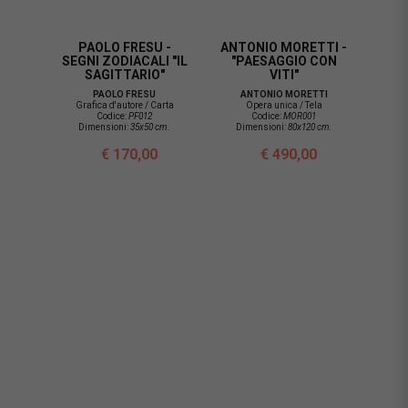
PAOLO FRESU -
ANTONIO MORETTI -
SEGNI ZODIACALI "IL
"PAESAGGIO CON
SAGITTARIO"
VITI"
PAOLO FRESU
ANTONIO MORETTI
Grafica d'autore / Carta
Opera unica / Tela
Codice:
PF012
Codice:
MOR001
Dimensioni:
35x50 cm.
Dimensioni:
80x120 cm.
€ 170,00
€ 490,00