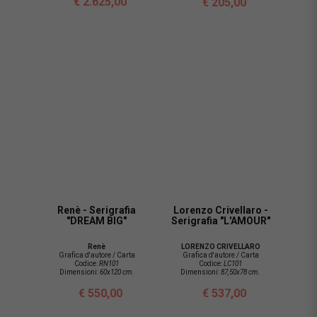
€ 2.625,00
€ 205,00
Renè - Serigrafia
Lorenzo Crivellaro -
"DREAM BIG"
Serigrafia "L'AMOUR"
Renè
LORENZO CRIVELLARO
Grafica d'autore / Carta
Grafica d'autore / Carta
Codice:
RN101
Codice:
LC101
Dimensioni:
60x120 cm.
Dimensioni:
87,50x78 cm.
€ 550,00
€ 537,00