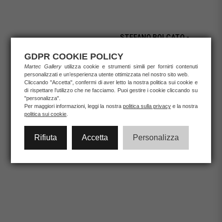
STEFANO BOLCATO -
DANIELA PARESCHI -
Serigrafia/Fine Art
Serigrafia 33x33 cm
"RITRATTO DI
GDPR COOKIE POLICY
"WOLVERINE"
GIOVANE DONNA"
24x30 cm
Martec Gallery
utilizza cookie e strumenti simili per fornirti contenuti
DANIELA PARESCHI
personalizzati e un’esperienza utente ottimizzata nel nostro sito web.
Grafica d'autore / Carta
STEFANO BOLCATO
Cliccando "Accetta", confermi di aver letto la nostra politica sui cookie e
Codice:
DP15
Grafica d'autore / Carta
Dimensioni:
33x33 cm.
Codice:
SB009
di rispettare l’utilizzo che ne facciamo. Puoi gestire i cookie cliccando su
Dimensioni:
24x30 cm.
"personalizza".
€ 85,00
Per maggiori informazioni, leggi la nostra
politica sulla privacy
e la nostra
€ 80,00
politica sui cookie
.
Rifiuta
Accetta
Personalizza