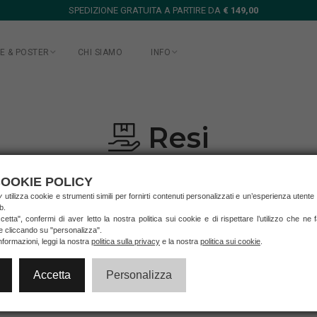
SPEDIZIONE GRATUITA A PARTIRE DA
€ 149,00
E & POSTER
CHI SIAMO
INFO
Resi
OOKIE POLICY
ry
utilizza cookie e strumenti simili per fornirti contenuti personalizzati e un’esperienza utente
b.
etta", confermi di aver letto la nostra politica sui cookie e di rispettare l’utilizzo che ne
il Cliente è un consumatore (ossia una persona fisica che acquista la merce 
ie cliccando su "personalizza".
l modulo d'ordine a Centro Cornici Art Store un riferimento di Partita IVA
nformazioni, leggi la nostra
politica sulla privacy
e la nostra
politica sui cookie
.
to indicato al successivo punto 3.
Accetta
Personalizza
hiesta di recesso contattandoci
entro 48 ore dalla data di consegna
invi