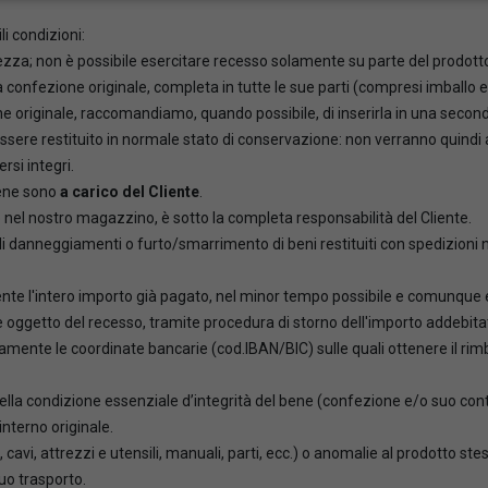
li condizioni:
erezza; non è possibile esercitare recesso solamente su parte del prodotto a
ella confezione originale, completa in tutte le sue parti (compresi imba
e originale, raccomandiamo, quando possibile, di inserirla in una second
e essere restituito in normale stato di conservazione: non verranno quind
rsi integri.
ene sono
a carico del Cliente
.
o nel nostro magazzino, è sotto la completa responsabilità del Cliente.
i danneggiamenti o furto/smarrimento di beni restituiti con spedizioni 
ente l'intero importo già pagato, nel minor tempo possibile e comunque e
oggetto del recesso, tramite procedura di storno dell'importo addebitat
amente le coordinate bancarie (cod.IBAN/BIC) sulle quali ottenere il rim
lla condizione essenziale d’integrità del bene (confezione e/o suo conten
nterno originale.
cavi, attrezzi e utensili, manuali, parti, ecc.) o anomalie al prodotto ste
uo trasporto.