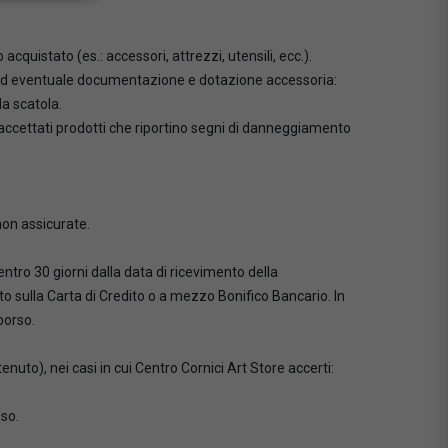
cquistato (es.: accessori, attrezzi, utensili, ecc.).
llo ed eventuale documentazione e dotazione accessoria:
a scatola.
i accettati prodotti che riportino segni di danneggiamento
non assicurate.
ntro 30 giorni dalla data di ricevimento della
o sulla Carta di Credito o a mezzo Bonifico Bancario. In
borso.
uto), nei casi in cui Centro Cornici Art Store accerti:
sso.