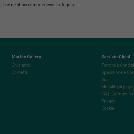
zzo, che ne abbia compromesso l'integrità.
Martec Gallery
Servizio Clienti
Chi siamo
Termini e Condizi
Contatti
Spedizione e Co
Resi
Modalità di pag
FAQ - Domande f
Privacy
Cookie