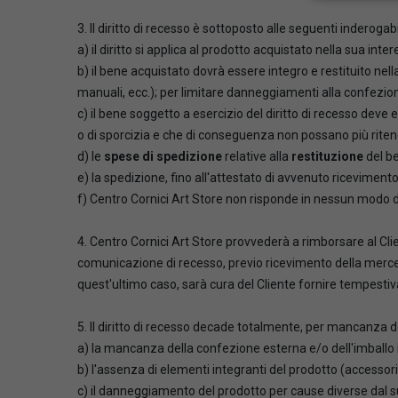
3. Il diritto di recesso è sottoposto alle seguenti inderogabi
a) il diritto si applica al prodotto acquistato nella sua int
b) il bene acquistato dovrà essere integro e restituito n
manuali, ecc.); per limitare danneggiamenti alla confezion
c) il bene soggetto a esercizio del diritto di recesso dev
o di sporcizia e che di conseguenza non possano più ritene
d) le
spese di spedizione
relative alla
restituzione
del b
e) la spedizione, fino all'attestato di avvenuto riceviment
f) Centro Cornici Art Store non risponde in nessun modo d
4. Centro Cornici Art Store provvederà a rimborsare al Cli
comunicazione di recesso, previo ricevimento della merce 
quest'ultimo caso, sarà cura del Cliente fornire tempestiv
5. Il diritto di recesso decade totalmente, per mancanza de
a) la mancanza della confezione esterna e/o dell'imballo i
b) l'assenza di elementi integranti del prodotto (accessori, 
c) il danneggiamento del prodotto per cause diverse dal s