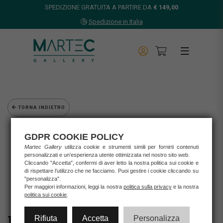
SPEDIZIONE GRATUITA A PARTIRE DA
€ 149,00
Spedizione in Italia
TORNA INDIETRO
Home
GDPR COOKIE POLICY
Opere d'arte
Martec Gallery
utilizza cookie e strumenti simili per fornirti contenuti
Grafica d'autore
personalizzati e un’esperienza utente ottimizzata nel nostro sito web.
Lorenzo Crivellaro
Cliccando "Accetta", confermi di aver letto la nostra politica sui cookie e
di rispettare l’utilizzo che ne facciamo. Puoi gestire i cookie cliccando su
Lorenzo Crivellaro - Serigrafia "L'AMOUR"
"personalizza".
Per maggiori informazioni, leggi la nostra
politica sulla privacy
e la nostra
politica sui cookie
.
Rifiuta
Accetta
Personalizza