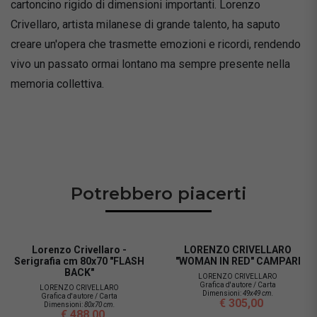
cartoncino rigido di dimensioni importanti. Lorenzo
Crivellaro, artista milanese di grande talento, ha saputo
creare un'opera che trasmette emozioni e ricordi, rendendo
vivo un passato ormai lontano ma sempre presente nella
memoria collettiva.
Potrebbero piacerti
Lorenzo Crivellaro -
LORENZO CRIVELLARO
Serigrafia cm 80x70 "FLASH
"WOMAN IN RED" CAMPARI
BACK"
LORENZO CRIVELLARO
Grafica d'autore / Carta
LORENZO CRIVELLARO
Dimensioni:
49x49 cm.
Grafica d'autore / Carta
€ 305,00
Dimensioni:
80x70 cm.
€ 488,00