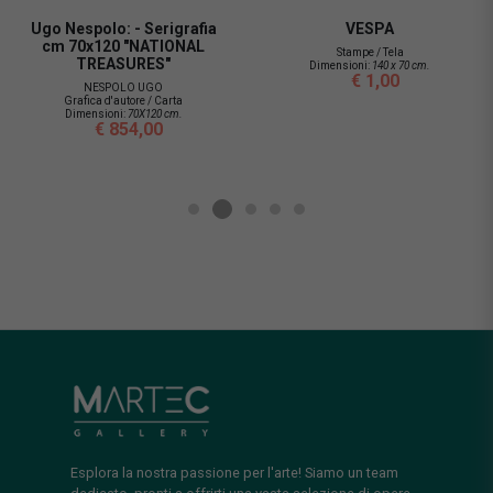
Ugo Nespolo: - Serigrafia
VESPA
cm 70x120 "NATIONAL
Stampe / Tela
TREASURES"
Dimensioni:
140 x 70 cm.
€ 1,00
NESPOLO UGO
Grafica d'autore / Carta
Dimensioni:
70X120 cm.
€ 854,00
Esplora la nostra passione per l'arte! Siamo un team