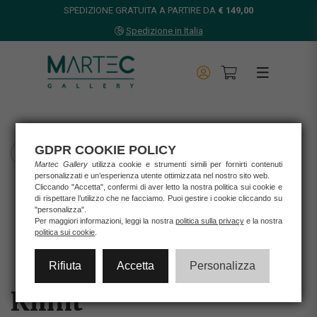
SPEDIZIONE GRATUITA A PARTIRE DA
€ 149,00
Spedizione in Italia
GDPR COOKIE POLICY
TORNA INDIETRO
Martec Gallery
utilizza cookie e strumenti simili per fornirti contenuti
personalizzati e un’esperienza utente ottimizzata nel nostro sito web.
Home
Cliccando "Accetta", confermi di aver letto la nostra politica sui cookie e
Opere d'arte
di rispettare l’utilizzo che ne facciamo. Puoi gestire i cookie cliccando su
"personalizza".
Stampe
Per maggiori informazioni, leggi la nostra
politica sulla privacy
e la nostra
KLIMT
politica sui cookie
.
Rifiuta
Accetta
Personalizza
Klimt