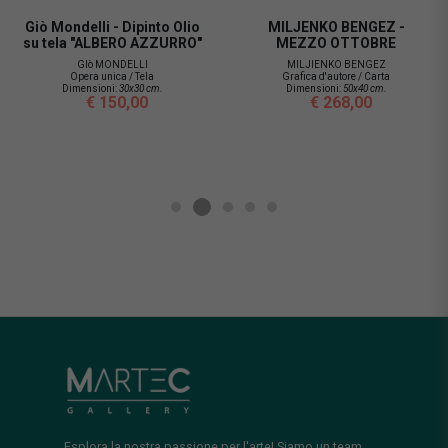
Giò Mondelli - Dipinto Olio
MILJENKO BENGEZ -
su tela "ALBERO AZZURRO"
MEZZO OTTOBRE
GIò MONDELLI
MILJIENKO BENGEZ
Opera unica / Tela
Grafica d'autore / Carta
Dimensioni:
30x30 cm.
Dimensioni:
50x40 cm.
€ 150,00
€ 268,00
Esplora la nostra passione per l'arte! Siamo un team