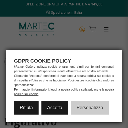
SPEDIZIONE GRATUITA A PARTIRE DA
€ 149,00
Spedizione in Italia
GDPR COOKIE POLICY
TORNA INDIETRO
Martec Gallery
utilizza cookie e strumenti simili per fornirti contenuti
personalizzati e un’esperienza utente ottimizzata nel nostro sito web.
Home
Cliccando "Accetta", confermi di aver letto la nostra politica sui cookie e
Opere d'arte
di rispettare l’utilizzo che ne facciamo. Puoi gestire i cookie cliccando su
"personalizza".
Stampe
Per maggiori informazioni, leggi la nostra
politica sulla privacy
e la nostra
FIGURATIVO
politica sui cookie
.
Rifiuta
Accetta
Personalizza
Figurativo