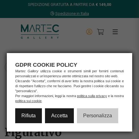
SPEDIZIONE GRATUITA A PARTIRE DA
€ 149,00
Spedizione in Italia
GDPR COOKIE POLICY
TORNA INDIETRO
Martec Gallery
utilizza cookie e strumenti simili per fornirti contenuti
personalizzati e un’esperienza utente ottimizzata nel nostro sito web.
Home
Cliccando "Accetta", confermi di aver letto la nostra politica sui cookie e
di rispettare l’utilizzo che ne facciamo. Puoi gestire i cookie cliccando su
Opere d'arte
"personalizza".
Stampe
Per maggiori informazioni, leggi la nostra
politica sulla privacy
e la nostra
FIGURATIVO
politica sui cookie
.
Rifiuta
Accetta
Personalizza
Figurativo