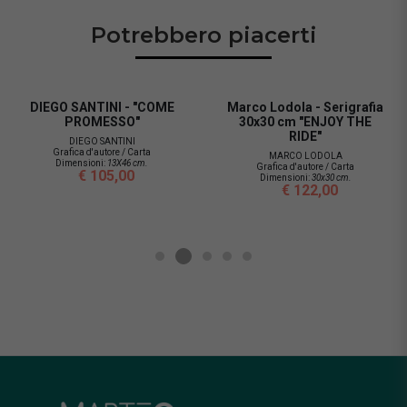
Potrebbero piacerti
DIEGO SANTINI - "COME
Marco Lodola - Serigrafia
PROMESSO"
30x30 cm "ENJOY THE
RIDE"
DIEGO SANTINI
Grafica d'autore / Carta
MARCO LODOLA
Dimensioni:
13X46 cm.
Grafica d'autore / Carta
€ 105,00
Dimensioni:
30x30 cm.
€ 122,00