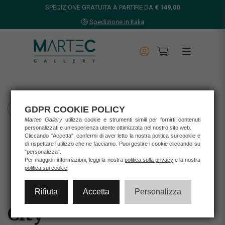
SPEDIZIONE GRATUITA A PARTIRE DA
€ 149,00
Spedizione in Italia
GDPR COOKIE POLICY
TORNA INDIETRO
Martec Gallery
utilizza cookie e strumenti simili per fornirti contenuti
personalizzati e un’esperienza utente ottimizzata nel nostro sito web.
Home
Cliccando "Accetta", confermi di aver letto la nostra politica sui cookie e
Opere d'arte
di rispettare l’utilizzo che ne facciamo. Puoi gestire i cookie cliccando su
Stampe
"personalizza".
Per maggiori informazioni, leggi la nostra
politica sulla privacy
e la nostra
CITY
politica sui cookie
.
Rifiuta
Accetta
Personalizza
City