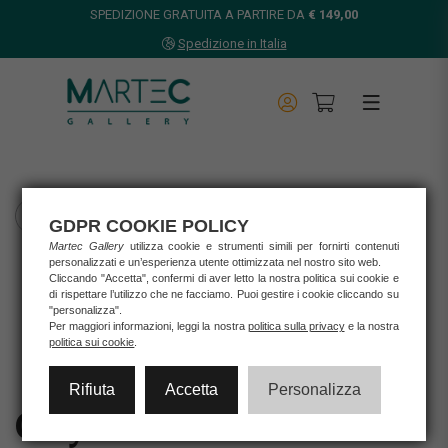
SPEDIZIONE GRATUITA A PARTIRE DA
€ 149,00
Spedizione in Italia
TORNA INDIETRO
GDPR COOKIE POLICY
Martec Gallery
utilizza cookie e strumenti simili per fornirti contenuti
Home
personalizzati e un’esperienza utente ottimizzata nel nostro sito web.
Opere d'arte
Cliccando "Accetta", confermi di aver letto la nostra politica sui cookie e
di rispettare l’utilizzo che ne facciamo. Puoi gestire i cookie cliccando su
Stampe
"personalizza".
CITY
Per maggiori informazioni, leggi la nostra
politica sulla privacy
e la nostra
politica sui cookie
.
Rifiuta
Accetta
Personalizza
City