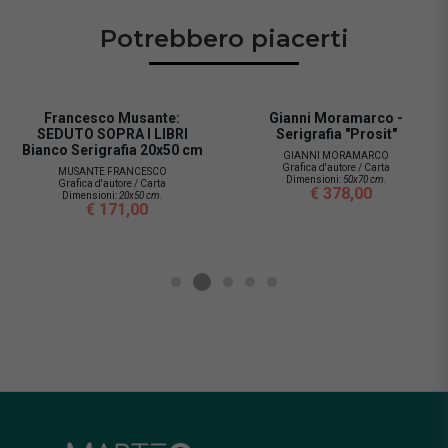
Potrebbero piacerti
Francesco Musante:
Gianni Moramarco -
SEDUTO SOPRA I LIBRI
Serigrafia "Prosit"
Bianco Serigrafia 20x50 cm
GIANNI MORAMARCO
Grafica d'autore / Carta
MUSANTE FRANCESCO
Dimensioni:
50x70 cm.
Grafica d'autore / Carta
€ 378,00
Dimensioni:
20x50 cm.
€ 171,00