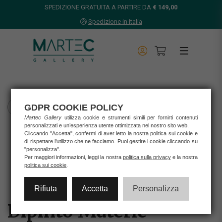
SPEDIZIONE GRATUITA A PARTIRE DA
€ 149,00
Spedizione in Italia
GDPR COOKIE POLICY
TORNA INDIETRO
Martec Gallery
utilizza cookie e strumenti simili per fornirti contenuti
personalizzati e un’esperienza utente ottimizzata nel nostro sito web.
Home
Cliccando "Accetta", confermi di aver letto la nostra politica sui cookie e
Opere d'arte
di rispettare l’utilizzo che ne facciamo. Puoi gestire i cookie cliccando su
Stampe
"personalizza".
Per maggiori informazioni, leggi la nostra
politica sulla privacy
e la nostra
DIPINTO MATERIC
politica sui cookie
.
Rifiuta
Accetta
Personalizza
Dipinto Materic