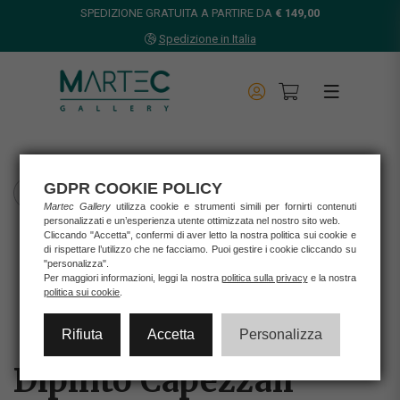
SPEDIZIONE GRATUITA A PARTIRE DA
€ 149,00
Spedizione in Italia
GDPR COOKIE POLICY
TORNA INDIETRO
Martec Gallery
utilizza cookie e strumenti simili per fornirti contenuti
personalizzati e un’esperienza utente ottimizzata nel nostro sito web.
Home
Cliccando "Accetta", confermi di aver letto la nostra politica sui cookie e
Opere d'arte
di rispettare l’utilizzo che ne facciamo. Puoi gestire i cookie cliccando su
"personalizza".
Stampe
Per maggiori informazioni, leggi la nostra
politica sulla privacy
e la nostra
DIPINTO CAPEZZALI
politica sui cookie
.
Rifiuta
Accetta
Personalizza
Dipinto Capezzali