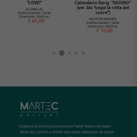
"LOVE!"
Calendario Serig. "GIUGNO"
(ver. blu "segui la rotta del
GLORIA LEE
cuore")
Grafica d'autore / Carta
Dimensioni:
30x35 cm.
AGOSTINI ANDREA
€ 65,00
Grafica d'autore / Carta
Dimensioni:
25x25 cm.
€ 70,00
Esplora la nostra passione per l'arte! Siamo un team
dedicato, pronti a offrirti una vasta selezione di opere