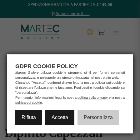
SPEDIZIONE GRATUITA A PARTIRE DA
€ 149,00
Spedizione in Italia
GDPR COOKIE POLICY
TORNA INDIETRO
Martec Gallery
utilizza cookie e strumenti simili per fornirti contenuti
personalizzati e un’esperienza utente ottimizzata nel nostro sito web.
Home
Cliccando "Accetta", confermi di aver letto la nostra politica sui cookie e
Opere d'arte
di rispettare l’utilizzo che ne facciamo. Puoi gestire i cookie cliccando su
"personalizza".
Stampe
Per maggiori informazioni, leggi la nostra
politica sulla privacy
e la nostra
DIPINTO CAPEZZALI
politica sui cookie
.
Rifiuta
Accetta
Personalizza
Dipinto Capezzali