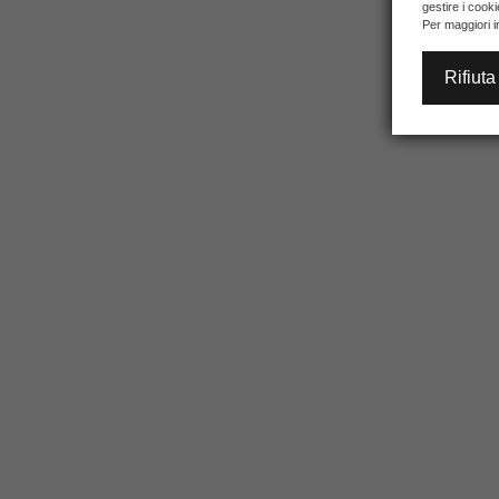
gestire i cook
Per maggiori i
Rifiuta