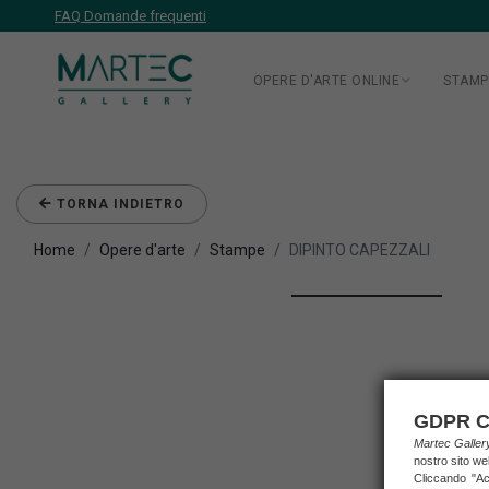
FAQ Domande frequenti
OPERE D'ARTE ONLINE
STAMP
TORNA INDIETRO
Home
Opere d'arte
Stampe
DIPINTO CAPEZZALI
GDPR C
Martec Galle
nostro sito we
Cliccando "Acc