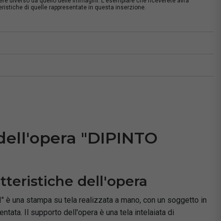
sere diverso da quello delle immagini. L'esemplare che riceverete avrà
istiche di quelle rappresentate in questa inserzione.
à
dell'opera "DIPINTO
tteristiche dell'opera
è una stampa su tela realizzata a mano, con un soggetto in
entata. Il supporto dell'opera è una tela intelaiata di