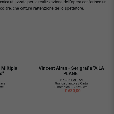
nica utilizzata per la realizzazione dell'opera conferisce un
colare, che cattura l'attenzione dello spettatore.
Miltipla
Vincent Alran - Serigrafia "A LA
ss"
PLAGE"
VINCENT ALRAN
glass
Grafica d'autore / Carta
cm.
Dimensioni:
116x89 cm.
€ 630,00