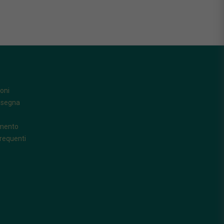
oni
nsegna
amento
requenti