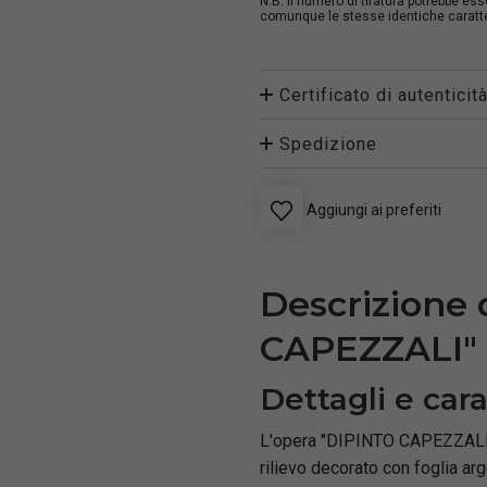
N.B. Il numero di tiratura potrebbe es
comunque le stesse identiche caratter
Certificato di autenticit
Spedizione
Aggiungi ai preferiti
Descrizione 
CAPEZZALI"
Dettagli e cara
L'opera "DIPINTO CAPEZZALI" 
rilievo decorato con foglia arg