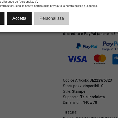
ie cliccando su "personalizza".
nformazioni, leggi la nostra
politica sulla privacy
e la nostra
politica sui cookie
.
NON DISPONIBILE
Accetta
Personalizza
Pagamenti veloci e sicuri al 10
di credito e PayPal (anche in 3 
Codice Articolo:
SE222W6323
Stock pezzi disponibili:
0
Stile:
Stampe
Supporto:
Tela intelaiata
Dimensioni:
140 x 70
Tiratura: