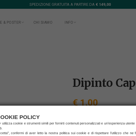
SPEDIZIONE GRATUITA A PARTIRE DA
€ 149,00
E & POSTER
CHI SIAMO
INFO
Dipinto Cap
€ 1,00
(prezzo IVA inclusa)
OOKIE POLICY
spedizione in Italia
ry
utilizza cookie e strumenti simili per fornirti contenuti personalizzati e un’esperienza utente
b.
RICHIEDI INFORMAZ
etta", confermi di aver letto la nostra politica sui cookie e di rispettare l’utilizzo che ne