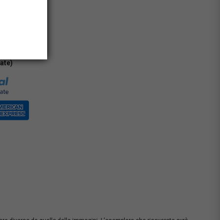
0% con carta
rate)