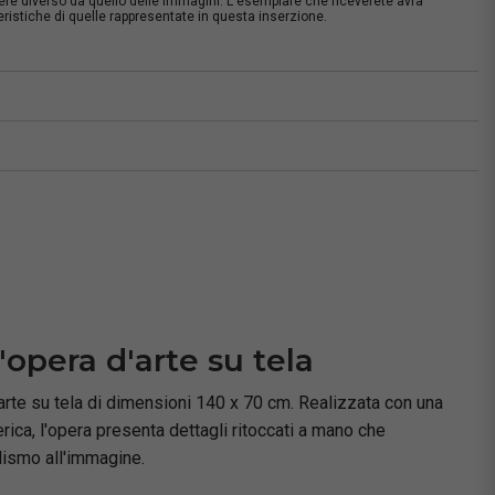
sere diverso da quello delle immagini. L'esemplare che riceverete avrà
istiche di quelle rappresentate in questa inserzione.
à
'opera d'arte su tela
'arte su tela di dimensioni 140 x 70 cm. Realizzata con una
rica, l'opera presenta dettagli ritoccati a mano che
lismo all'immagine.