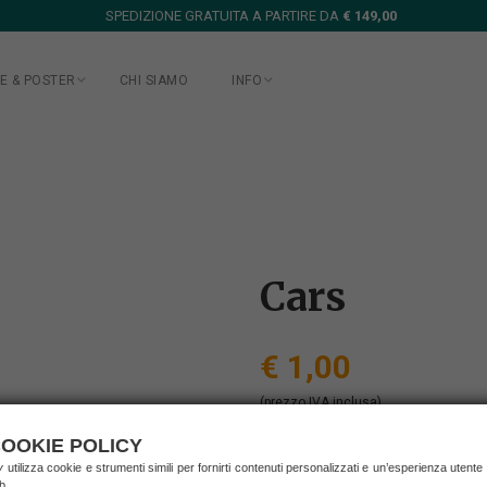
SPEDIZIONE GRATUITA A PARTIRE DA
€ 149,00
E & POSTER
CHI SIAMO
INFO
Cars
€ 1,00
(prezzo IVA inclusa)
spedizione in Italia
OOKIE POLICY
ry
utilizza cookie e strumenti simili per fornirti contenuti personalizzati e un’esperienza utente
RICHIEDI INFORMAZ
b.