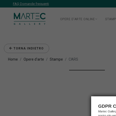
FAQ Domande frequenti
OPERE D'ARTE ONLINE
STAMP
TORNA INDIETRO
Home
Opere d'arte
Stampe
CARS
GDPR C
Martec Galle
nostro sito we