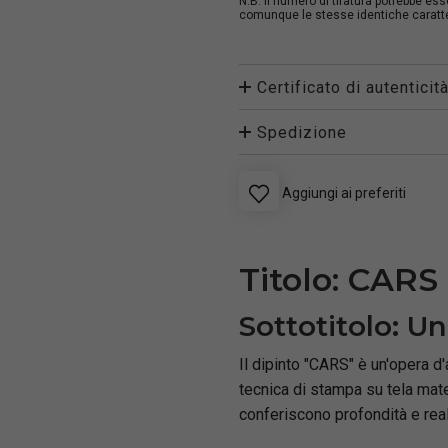
N.B. Il numero di tiratura potrebbe es
comunque le stesse identiche caratter
Certificato di autenticit
Spedizione
Aggiungi ai preferiti
Titolo: CARS
Sottotitolo: Un
Il dipinto "CARS" è un'opera d
tecnica di stampa su tela mate
conferiscono profondità e rea