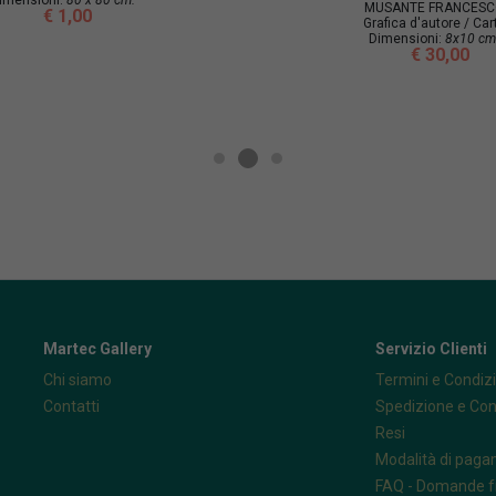
MUSANTE FRANCES
€ 1,00
Grafica d'autore / Car
Dimensioni:
8x10 cm
€ 30,00
Martec Gallery
Servizio Clienti
Chi siamo
Termini e Condizi
Contatti
Spedizione e Co
Resi
Modalità di pag
FAQ - Domande f