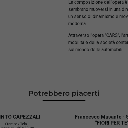
La composizione dell'opera è c
sembrano muoversi in una direz
un senso di dinamismo e movi
moderna.
Attraverso l'opera "CARS", l'art
mobilità e della società con
sul mondo delle automobili.
Potrebbero piacerti
PINTO CAPEZZALI
Francesco Musante - S
"FIORI PER TE
Stampe / Tela
imensioni:
80 x 80 cm.