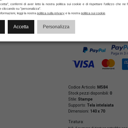
etta", confermi di aver letto la nostra politica sui cookie e di rispettare l’utilizzo che ne
ie cliccando su "personalizza".
NON DISPONIBILE
nformazioni, leggi la nostra
politica sulla privacy
e la nostra
politica sui cookie
.
Accetta
Personalizza
Pagamenti veloci e sicuri al 10
di credito e PayPal (anche in 3 
Codice Articolo:
M584
Stock pezzi disponibili:
0
Stile:
Stampe
Supporto:
Tela intelaiata
Dimensioni:
140 x 70
Tiratura: