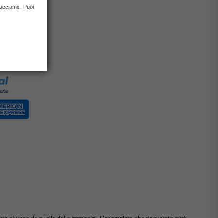
 facciamo. Puoi
0% con carta
rate)