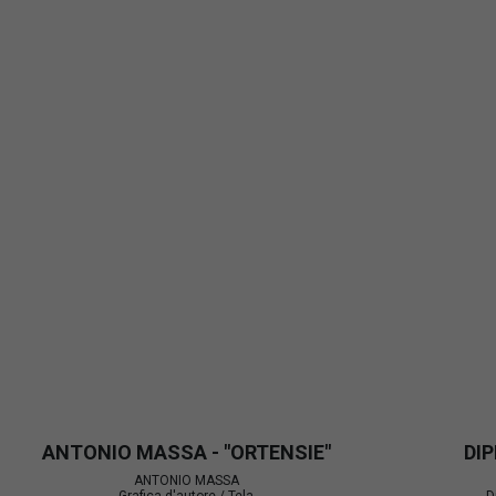
ANTONIO MASSA - "ORTENSIE"
DI
ANTONIO MASSA
Grafica d'autore / Tela
D