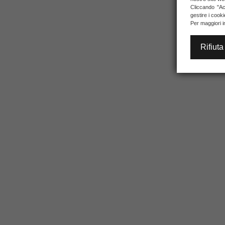
Cliccando "Acc
gestire i cook
Per maggiori i
Rifiuta