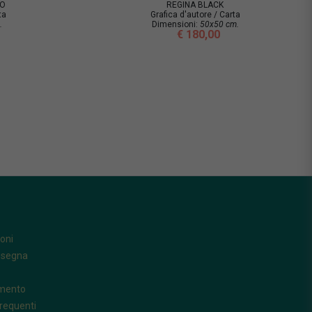
CO
REGINA BLACK
ta
Grafica d'autore / Carta
.
Dimensioni:
50x50 cm.
€ 180,00
oni
nsegna
amento
requenti