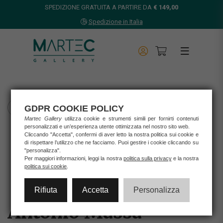
SPEDIZIONE GRATUITA A PARTIRE DA
€ 149,00
Spedizione in Italia
GDPR COOKIE POLICY
TORNA INDIETRO
Martec Gallery
utilizza cookie e strumenti simili per fornirti contenuti
personalizzati e un’esperienza utente ottimizzata nel nostro sito web.
Home
Cliccando "Accetta", confermi di aver letto la nostra politica sui cookie e
Opere d'arte
di rispettare l’utilizzo che ne facciamo. Puoi gestire i cookie cliccando su
Stampe
"personalizza".
Per maggiori informazioni, leggi la nostra
politica sulla privacy
e la nostra
ANTONIO MASSA - OMAGGIO 2
politica sui cookie
.
Rifiuta
Accetta
Personalizza
Antonio Massa -