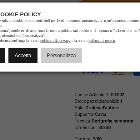
AGGIUNGI AL CA
OOKIE POLICY
ry
utilizza cookie e strumenti simili per fornirti contenuti personalizzati e un’esperienza utente
b.
etta", confermi di aver letto la nostra politica sui cookie e di rispettare l’utilizzo che ne
Pagamenti veloci e sicuri al 10
ie cliccando su "personalizza".
di credito e PayPal (anche in 3 
nformazioni, leggi la nostra
politica sulla privacy
e la nostra
politica sui cookie
.
Accetta
Personalizza
Codice Articolo:
TIPT002
Stock pezzi disponibili:
1
Stile:
Grafica d'autore
Supporto:
Carta
Tecnica:
Serigrafia numerata
Dimensioni:
30x30
Tiratura:
7/80