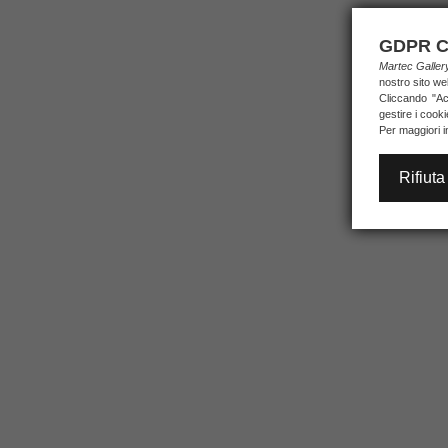
GDPR C
Martec Galle
nostro sito we
Cliccando "Acc
gestire i cook
Per maggiori i
Rifiuta