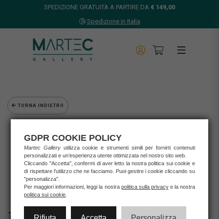
SPEDIZIONE GRATUITA A PARTIRE DA
€ 149,00
Spedizione in Italia
TORNA INDIETRO
Home
Opere d'arte
GDPR COOKIE POLICY
Grafica d'autore
Martec Gallery
utilizza cookie e strumenti simili per fornirti contenuti
personalizzati e un’esperienza utente ottimizzata nel nostro sito web.
Muriel Mesini
Cliccando "Accetta", confermi di aver letto la nostra politica sui cookie e
MURIEL MESINI - LETTERA E
di rispettare l’utilizzo che ne facciamo. Puoi gestire i cookie cliccando su
"personalizza".
Per maggiori informazioni, leggi la nostra
politica sulla privacy
e la nostra
politica sui cookie
.
Rifiuta
Accetta
Personalizza