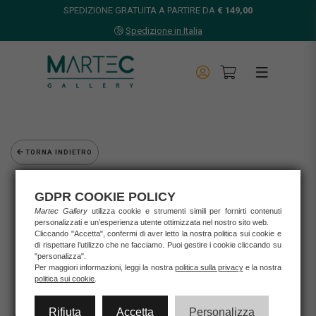
SPEDIZIONE GRATUITA A PARTIRE DA
€ 149,00
Spedizione in Italia
TORNA INDIETRO
Home
GDPR COOKIE POLICY
Opere d'arte
Grafica d'autore
Martec Gallery
utilizza cookie e strumenti simili per fornirti contenuti
personalizzati e un’esperienza utente ottimizzata nel nostro sito web.
Agostini Andrea
Cliccando "Accetta", confermi di aver letto la nostra politica sui cookie e
ANDREA AGOSTINI - MARZO
di rispettare l’utilizzo che ne facciamo. Puoi gestire i cookie cliccando su
"personalizza".
Per maggiori informazioni, leggi la nostra
politica sulla privacy
e la nostra
politica sui cookie
.
Rifiuta
Accetta
Personalizza