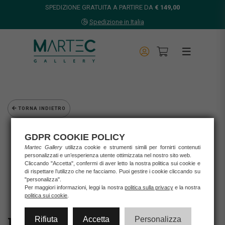
SPEDIZIONE GRATUITA A PARTIRE DA
€ 149,00
Spedizione in Italia
TORNA INDIETRO
Home
GDPR COOKIE POLICY
Opere d'arte
Martec Gallery
utilizza cookie e strumenti simili per fornirti contenuti
Grafica d'autore
personalizzati e un’esperienza utente ottimizzata nel nostro sito web.
La Tipografa Toscana - Stampa Numerata "PANE, AMORE &
Cliccando "Accetta", confermi di aver letto la nostra politica sui cookie e
di rispettare l’utilizzo che ne facciamo. Puoi gestire i cookie cliccando su
SALSICCIA"
"personalizza".
Per maggiori informazioni, leggi la nostra
politica sulla privacy
e la nostra
politica sui cookie
.
Rifiuta
Accetta
Personalizza