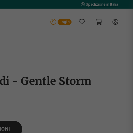
Spedizione in Italia
Login
di - Gentle Storm
IONI