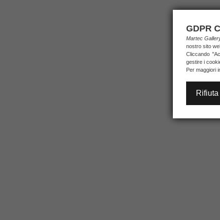
GDPR C
Martec Galle
nostro sito we
Cliccando "Acc
gestire i cook
Per maggiori i
Rifiuta