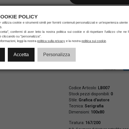
NON DISPONIBILE
OOKIE POLICY
ry
utilizza cookie e strumenti simili per fornirti contenuti personalizzati e un’esperienza utente
b.
etta", confermi di aver letto la nostra politica sui cookie e di rispettare l’utilizzo che ne
Pagamenti veloci e sicuri al 10
ie cliccando su "personalizza".
di credito e PayPal (anche in 3 
nformazioni, leggi la nostra
politica sulla privacy
e la nostra
politica sui cookie
.
Accetta
Personalizza
Codice Articolo:
LB007
Stock pezzi disponibili:
0
Stile:
Grafica d'autore
Tecnica:
Serigrafia
Dimensioni:
100x80
Tiratura:
167/200