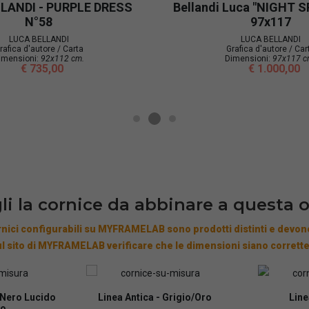
ia Bellandi Luca "NIGHT
LUCA BELLANDI - GEN
IMPLOSION"
LUCA BELLANDI
Grafica d'autore /
LUCA BELLANDI
Dimensioni:
100x80 
Grafica d'autore / Carta
€ 805,00
Dimensioni:
98X71 cm.
€ 730,00
li la cornice da abbinare a questa 
nici configurabili su MYFRAMELAB sono prodotti distinti e devono
l sito di MYFRAMELAB verificare che le dimensioni siano corrette