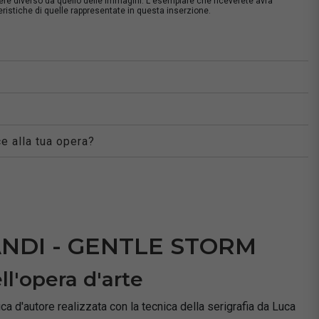
sere diverso da quello delle immagini. L'esemplare che riceverete avrà
istiche di quelle rappresentate in questa inserzione.
à
e alla tua opera?
NDI - GENTLE STORM
ll'opera d'arte
ca d'autore realizzata con la tecnica della serigrafia da Luca