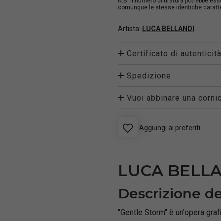
N.B. Il numero di tiratura potrebbe es
comunque le stesse identiche caratter
Artista:
LUCA BELLANDI
Certificato di autenticit
Spedizione
Vuoi abbinare una cornic
Aggiungi ai preferiti
LUCA BELLA
Descrizione de
"Gentle Storm" è un'opera grafi