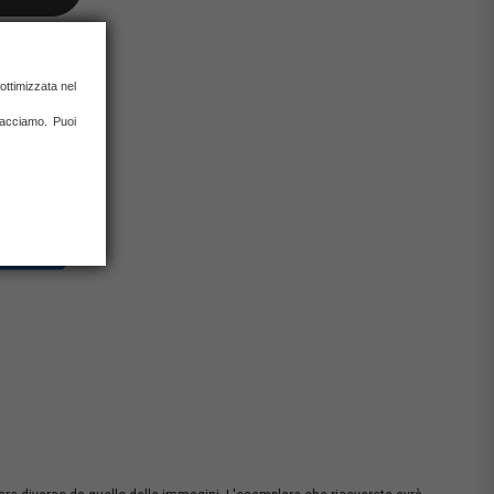
 ottimizzata nel
 facciamo. Puoi
0% con carta
rate)