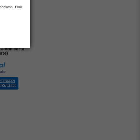
 facciamo. Puoi
IONI
0% con carta
rate)