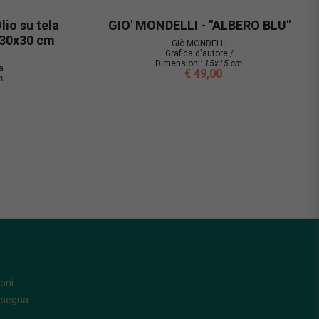
lio su tela
GIO' MONDELLI - "ALBERO BLU"
 30x30 cm
GIò MONDELLI
Grafica d'autore /
Dimensioni:
15x15 cm.
a
€ 49,00
m.
oni
nsegna