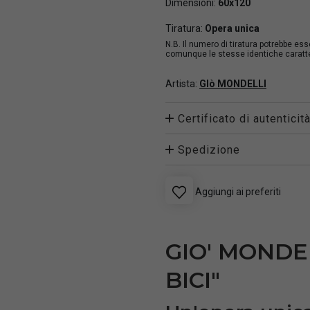
Dimensioni:
60x120
Tiratura:
Opera unica
N.B. Il numero di tiratura potrebbe es
comunque le stesse identiche caratter
Artista:
GIò MONDELLI
Certificato di autenticit
Spedizione
Aggiungi ai preferiti
GIO' MONDE
BICI"