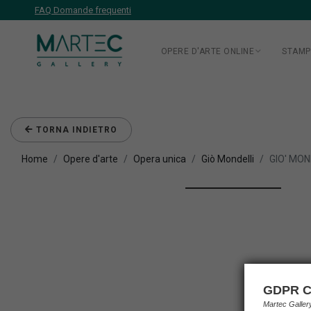
FAQ Domande frequenti
OPERE D'ARTE ONLINE
STAMP
TORNA INDIETRO
Home
Opere d'arte
Opera unica
Giò Mondelli
GIO' MON
GDPR C
Martec Galle