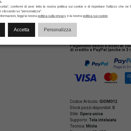
b.
etta", confermi di aver letto la nostra politica sui cookie e di rispettare l’utilizzo che ne
RICHIEDI INFORMAZ
ie cliccando su "personalizza".
nformazioni, leggi la nostra
politica sulla privacy
e la nostra
politica sui cookie
.
NON DISPONIBILE
Accetta
Personalizza
Pagamenti veloci e sicuri al 10
di credito e PayPal (anche in 3 
Codice Articolo:
GIOM012
Stock pezzi disponibili:
0
Stile:
Opera unica
Supporto:
Tela intelaiata
Tecnica:
Mista