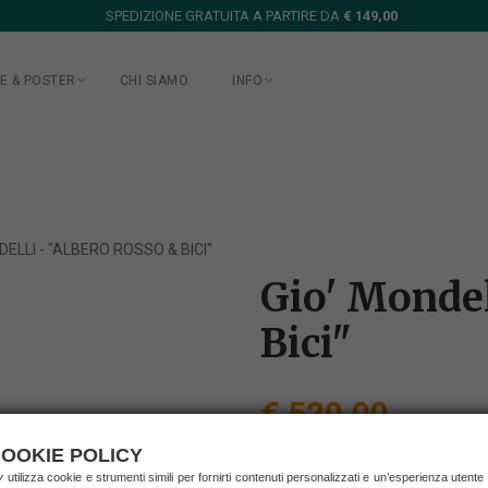
SPEDIZIONE GRATUITA A PARTIRE DA
€ 149,00
E & POSTER
CHI SIAMO
INFO
DELLI - "ALBERO ROSSO & BICI"
Gio' Mondel
Bici"
€ 520,00
(prezzo IVA inclusa)
OOKIE POLICY
spedizione in Italia
ry
utilizza cookie e strumenti simili per fornirti contenuti personalizzati e un’esperienza utente