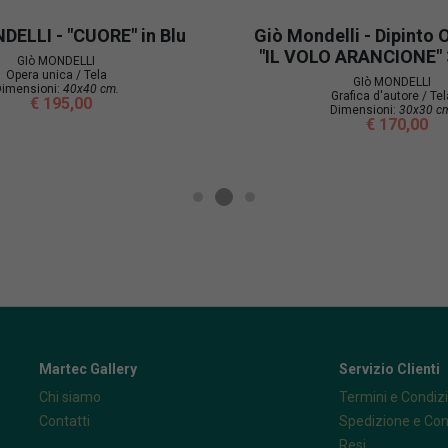
DELLI - "CUORE" in Blu
Giò Mondelli - Dipinto O
"IL VOLO ARANCIONE"
GIò MONDELLI
Opera unica / Tela
GIò MONDELLI
imensioni:
40x40 cm.
Grafica d'autore / Tel
€ 195,00
Dimensioni:
30x30 c
€ 170,00
Martec Gallery
Servizio Clienti
Chi siamo
Termini e Condizi
Contatti
Spedizione e Co
Resi