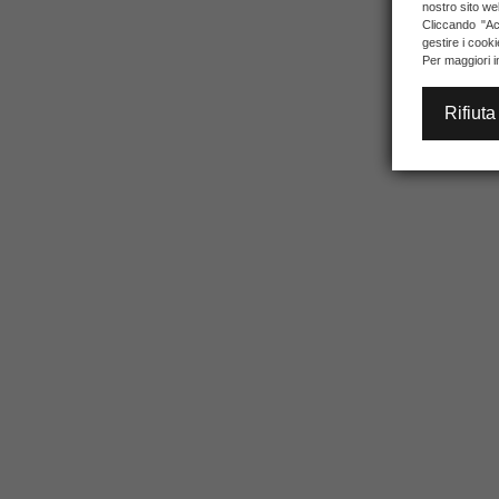
nostro sito we
Cliccando "Acc
gestire i cook
Per maggiori i
Rifiuta