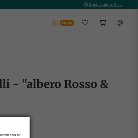
Spedizione in Italia
Login
li - "albero Rosso &
 ottimizzata nel