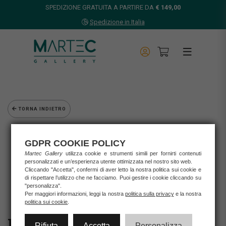
SPEDIZIONE GRATUITA A PARTIRE DA
€ 149,00
Spedizione in Italia
TORNA INDIETRO
Home
Opere d'arte
GDPR COOKIE POLICY
Grafica d'autore
Martec Gallery
utilizza cookie e strumenti simili per fornirti contenuti
personalizzati e un’esperienza utente ottimizzata nel nostro sito web.
Lisandro Rota
Cliccando "Accetta", confermi di aver letto la nostra politica sui cookie e
LISANDRO ROTA - NESSUNO E' PERFETTO
di rispettare l’utilizzo che ne facciamo. Puoi gestire i cookie cliccando su
"personalizza".
Per maggiori informazioni, leggi la nostra
politica sulla privacy
e la nostra
politica sui cookie
.
Rifiuta
Accetta
Personalizza