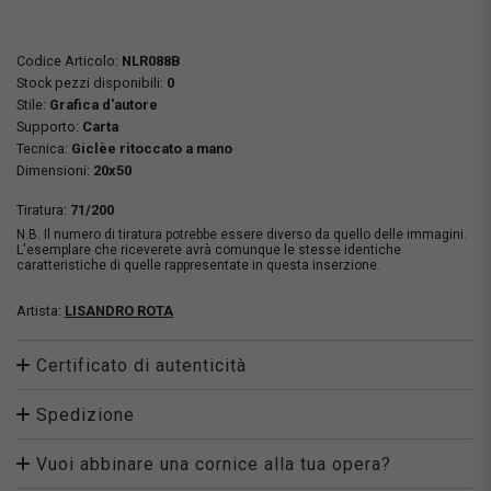
Codice Articolo:
NLR088B
Stock pezzi disponibili:
0
Stile:
Grafica d'autore
Supporto:
Carta
Tecnica:
Giclèe ritoccato a mano
Dimensioni:
20x50
Tiratura:
71/200
N.B. Il numero di tiratura potrebbe essere diverso da quello delle immagini.
L'esemplare che riceverete avrà comunque le stesse identiche
caratteristiche di quelle rappresentate in questa inserzione.
Artista:
LISANDRO ROTA
Certificato di autenticità
Spedizione
Vuoi abbinare una cornice alla tua opera?