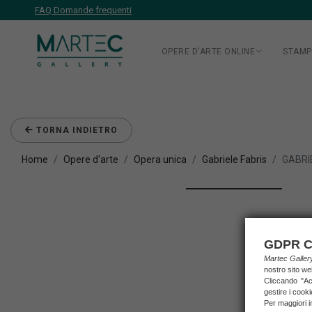
FAQ Domande frequenti
OPERE D'ARTE ONLINE
STAMP
TORNA INDIETRO
Home
Opere d'arte
Opera unica
Gabriele Fabris
GABRI
GDPR C
Martec Galle
nostro sito we
Cliccando "Acc
gestire i cook
Per maggiori i