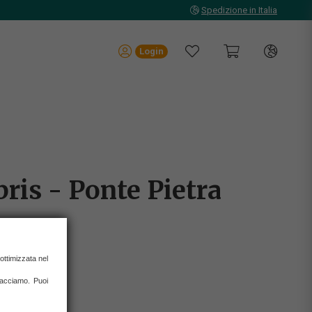
Spedizione in Italia
Login
bris - Ponte Pietra
 ottimizzata nel
 facciamo. Puoi