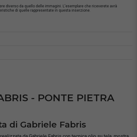
sere diverso da quello delle immagini. L'esemplare che riceverete avrà
istiche di quelle rappresentate in questa inserzione.
à
ABRIS - PONTE PIETRA
ta di Gabriele Fabris
realizzata da Gabriele Fabris con tecnica olio su tela, mostra