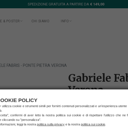
SPEDIZIONE GRATUITA A PARTIRE DA
€ 149,00
E & POSTER
CHI SIAMO
INFO
ELE FABRIS - PONTE PIETRA VERONA
Gabriele Fa
Verona
OOKIE POLICY
€ 190,00
ry
utilizza cookie e strumenti simili per fornirti contenuti personalizzati e un’esperienza utente
b.
etta", confermi di aver letto la nostra politica sui cookie e di rispettare l’utilizzo che ne
(prezzo IVA inclusa)
ie cliccando su "personalizza".
spedizione in Italia
nformazioni, leggi la nostra
politica sulla privacy
e la nostra
politica sui cookie
.