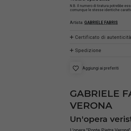
N.B. Il numero di tiratura potrebbe es
comunque le stesse identiche caratter
Artista:
GABRIELE FABRIS
Certificato di autenticit
Spedizione
Aggiungi ai preferiti
GABRIELE F
VERONA
Un'opera veris
L'opera "Ponte Pietra Verona" 