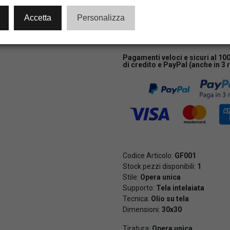
AGGIUNGI AL CA
Accetta
Personalizza
Pagamenti veloci e sicuri al 10
di credito e PayPal (anche in 3 
Codice Articolo:
GF001
Stock pezzi disponibili:
1
Stile:
Opera unica
Supporto:
Tela intelaiata
Tecnica:
Olio su tela
Dimensioni:
30x30
Tiratura:
Opera unica