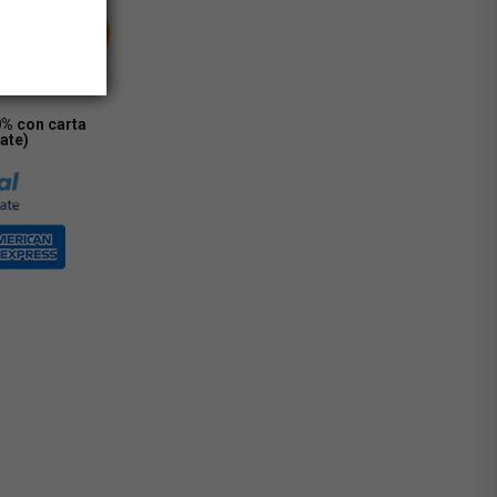
RRELLO
0% con carta
rate)