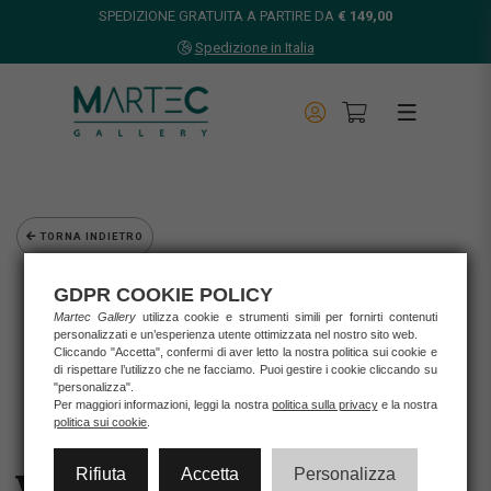
SPEDIZIONE GRATUITA A PARTIRE DA
€ 149,00
Spedizione in Italia
TORNA INDIETRO
Home
GDPR COOKIE POLICY
Opere d'arte
Martec Gallery
utilizza cookie e strumenti simili per fornirti contenuti
Grafica d'autore
personalizzati e un’esperienza utente ottimizzata nel nostro sito web.
Amaranta De Francisci
Cliccando "Accetta", confermi di aver letto la nostra politica sui cookie e
di rispettare l’utilizzo che ne facciamo. Puoi gestire i cookie cliccando su
VERONA: ARENA DI VERONA
"personalizza".
Per maggiori informazioni, leggi la nostra
politica sulla privacy
e la nostra
politica sui cookie
.
Rifiuta
Accetta
Personalizza