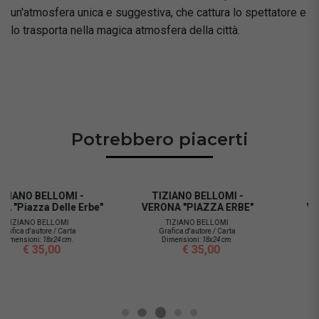
un'atmosfera unica e suggestiva, che cattura lo spettatore e
lo trasporta nella magica atmosfera della città.
Potrebbero piacerti
TIZIANO BELLOMI -
TIZIANO BELLOMI -
VERONA "PIAZZA ERBE"
VERONA "IL LISTON E
L'ARENA"
TIZIANO BELLOMI
Grafica d'autore / Carta
TIZIANO BELLOMI
Dimensioni:
18x24 cm.
Grafica d'autore / Carta
€ 35,00
Dimensioni:
18x24 cm.
€ 35,00