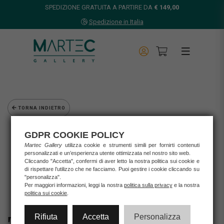
SPEDIZIONE GRATUITA A PARTIRE DA
€ 149,00
Spedizione in Italia
TORNA INDIETRO
Home
GDPR COOKIE POLICY
Opere d'arte
Martec Gallery
utilizza cookie e strumenti simili per fornirti contenuti
Grafica d'autore
personalizzati e un’esperienza utente ottimizzata nel nostro sito web.
Tiziano Bellomi
Cliccando "Accetta", confermi di aver letto la nostra politica sui cookie e
di rispettare l’utilizzo che ne facciamo. Puoi gestire i cookie cliccando su
TIZIANO BELLOMI - VERONA "L'ANGOLO DELL'ARENA"
"personalizza".
Per maggiori informazioni, leggi la nostra
politica sulla privacy
e la nostra
politica sui cookie
.
Rifiuta
Accetta
Personalizza