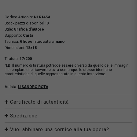
Codice Articolo:
NLR145A
Stock pezzi disponibili:
0
Stile:
Grafica d'autore
Supporto:
Carta
Tecnica:
Glicee ritoccata a mano
Dimensioni:
18x18
Tiratura:
17/200
N.B. Il numero di tiratura potrebbe essere diverso da quello delle immagini.
L'esemplare che riceverete avrà comunque le stesse identiche
caratteristiche di quelle rappresentate in questa inserzione.
Artista:
LISANDRO ROTA
Certificato di autenticità
Spedizione
Vuoi abbinare una cornice alla tua opera?