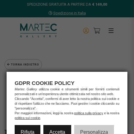
SPEDIZIONE GRATUITA A PARTIRE DA
€ 149,00
Spedizione in Italia
TORNA INDIETRO
Home
GDPR COOKIE POLICY
Opere d'arte
Martec Gallery
utilizza cookie e strumenti simili per fornirti contenuti
Grafica d'autore
personalizzati e un’esperienza utente ottimizzata nel nostro sito web.
Lisandro Rota
Cliccando "Accetta", confermi di aver letto la nostra politica sui cookie e
LISANDRO ROTA - VIVA GLI SPOSI
di rispettare l’utilizzo che ne facciamo. Puoi gestire i cookie cliccando su
"personalizza".
Per maggiori informazioni, leggi la nostra
politica sulla privacy
e la nostra
politica sui cookie
.
Rifiuta
Accetta
Personalizza