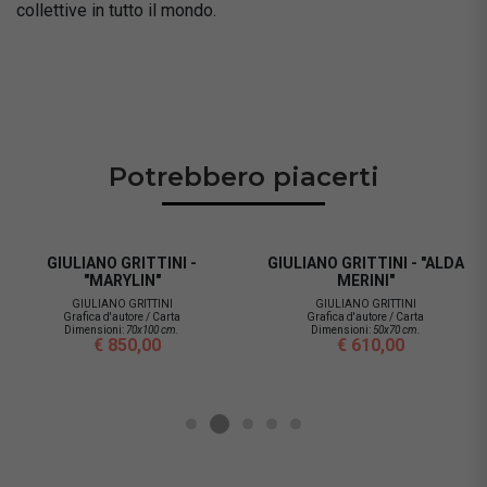
collettive in tutto il mondo.
Potrebbero piacerti
LIANO GRITTINI -
GIULIANO GRITTINI - "ALDA
GIU
"MARYLIN"
MERINI"
"PA
GIULIANO GRITTINI
GIULIANO GRITTINI
afica d'autore / Carta
Grafica d'autore / Carta
Gr
imensioni:
70x100 cm.
Dimensioni:
50x70 cm.
D
€ 850,00
€ 610,00