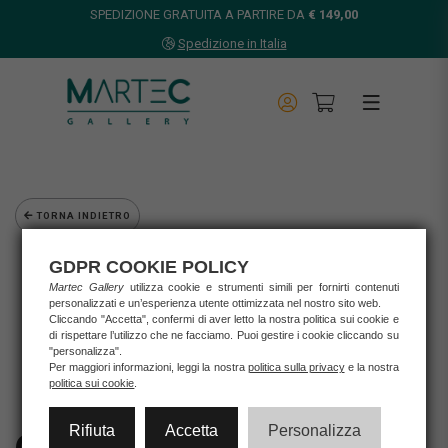
SPEDIZIONE GRATUITA A PARTIRE DA
€ 149,00
Spedizione in Italia
TORNA INDIETRO
Home
GDPR COOKIE POLICY
Opere d'arte
Martec Gallery
utilizza cookie e strumenti simili per fornirti contenuti
Grafica d'autore
personalizzati e un’esperienza utente ottimizzata nel nostro sito web.
Cliccando "Accetta", confermi di aver letto la nostra politica sui cookie e
Giuliano Grittini
di rispettare l’utilizzo che ne facciamo. Puoi gestire i cookie cliccando su
GIULIANO GRITTINI - ARANCIO MARILYN
"personalizza".
Per maggiori informazioni, leggi la nostra
politica sulla privacy
e la nostra
politica sui cookie
.
Rifiuta
Accetta
Personalizza