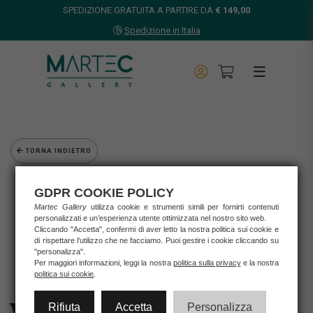
SPEDIZIONE GRATUITA A PARTIRE DA
€ 149,00
Spedizione in Italia
TORNA INDIETRO
Home
GDPR COOKIE POLICY
Opere d'arte
Martec Gallery
utilizza cookie e strumenti simili per fornirti contenuti
Grafica d'autore
personalizzati e un’esperienza utente ottimizzata nel nostro sito web.
Wallas
Cliccando "Accetta", confermi di aver letto la nostra politica sui cookie e
WALLAS - Serigrafia 20x40 cm "GENUINO"
di rispettare l’utilizzo che ne facciamo. Puoi gestire i cookie cliccando su
"personalizza".
Per maggiori informazioni, leggi la nostra
politica sulla privacy
e la nostra
politica sui cookie
.
Rifiuta
Accetta
Personalizza