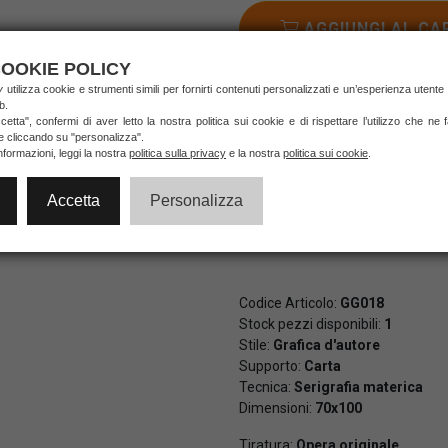
AGGIUNGI AL CA
OOKIE POLICY
ry
utilizza cookie e strumenti simili per fornirti contenuti personalizzati e un’esperienza utente
b.
Pagamenti veloci e sicuri al 10
etta", confermi di aver letto la nostra politica sui cookie e di rispettare l’utilizzo che ne
di credito e PayPal (anche in 3 
ie cliccando su "personalizza".
nformazioni, leggi la nostra
politica sulla privacy
e la nostra
politica sui cookie
.
Accetta
Personalizza
Codice Articolo:
GG018
Stock pezzi disponibili:
1
Stile:
Grafica d'autore
Supporto:
Carta
Tecnica:
Serigrafia materica
Dimensioni:
70x100
Tiratura:
Opera originale