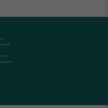
oni
nsegna
amento
requenti