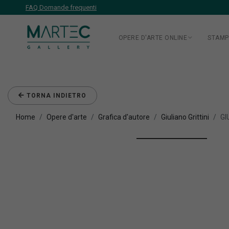
FAQ Domande frequenti
OPERE D'ARTE ONLINE
STAMP
TORNA INDIETRO
Home
Opere d'arte
Grafica d'autore
Giuliano Grittini
GI