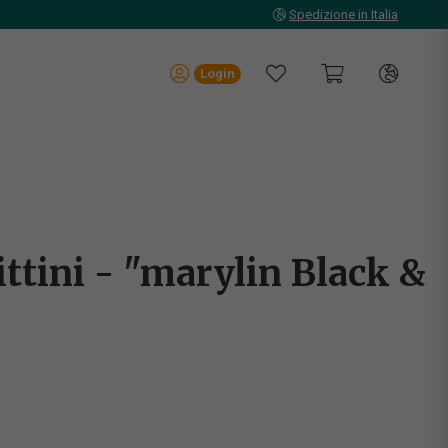
Spedizione in Italia
Login
ittini - "marylin Black &