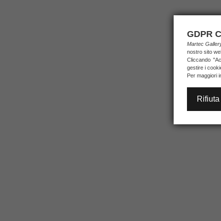
GDPR C
Martec Galle
nostro sito we
Cliccando "Acc
gestire i cook
Per maggiori i
Rifiuta