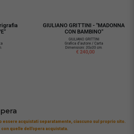
rigrafia
GIULIANO GRITTINI - "MADONNA
VE"
CON BAMBINO"
GIULIANO GRITTINI
ta
Grafica d'autore / Carta
m.
Dimensioni:
35x35 cm.
€ 240,00
opera
 essere acquistati separatamente, ciascuno sul proprio sito.
 con quelle dell'opera acquistata.