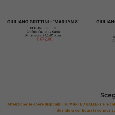
GIULIANO GRITTINI - "MARILYN 8"
GIULIAN
GIULIANO GRITTINI
Grafica d'autore / Carta
Dimensioni:
91,5x91,5 cm.
G
€ 672,00
D
Sceg
Attenzione: le opere disponibili su MARTEC GALLERY e le cor
Quando si configura la cornice su