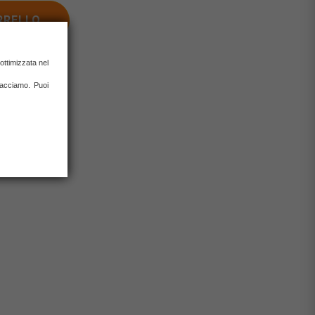
RRELLO
 ottimizzata nel
0% con carta
 facciamo. Puoi
rate)