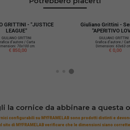
Potrebbero piacerti
O GRITTINI - "JUSTICE
Giuliano Grittini - Se
LEAGUE"
"APERITIVO LO
GIULIANO GRITTINI
GIULIANO GRITTINI
rafica d'autore / Carta
Grafica d'autore / Car
imensioni:
70x100 cm.
Dimensioni:
63x63 c
€ 850,00
€ 0,00
li la cornice da abbinare a questa 
nici configurabili su MYFRAMELAB sono prodotti distinti e devono
l sito di MYFRAMELAB verificare che le dimensioni siano corrette