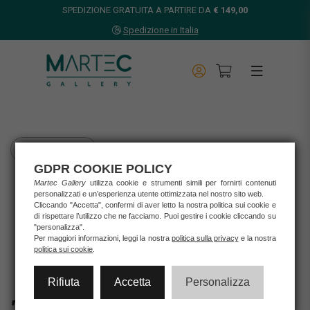
SPEDIZIONE GRATUITA A PARTIRE DA
€ 149,00
Spedizione in Italia
TORNA INDIETRO
GDPR COOKIE POLICY
Home
Martec Gallery
utilizza cookie e strumenti simili per fornirti contenuti
Opere d'arte
personalizzati e un’esperienza utente ottimizzata nel nostro sito web.
Cliccando "Accetta", confermi di aver letto la nostra politica sui cookie e
Grafica d'autore
di rispettare l’utilizzo che ne facciamo. Puoi gestire i cookie cliccando su
Zoe Luz D'amico
"personalizza".
ZOE LUZ D'AMICO - RADICI
Per maggiori informazioni, leggi la nostra
politica sulla privacy
e la nostra
politica sui cookie
.
Rifiuta
Accetta
Personalizza