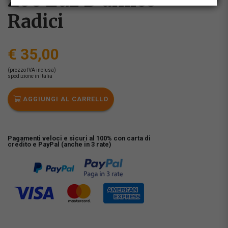
Zoe Luz D'amico -
Radici
€ 35,00
(prezzo IVA inclusa)
spedizione in Italia
AGGIUNGI AL CARRELLO
Pagamenti veloci e sicuri al 100% con carta di
credito e PayPal (anche in 3 rate)