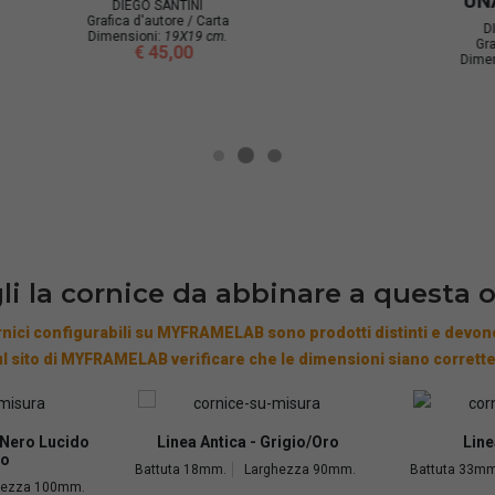
UNA NUVOLA"
DIEGO SANTINI
Grafica d'autore / Car
DIEGO SANTINI
Dimensioni:
36x42 c
Grafica d'autore /
€ 110,00
imensioni:
30x50 cm.
€ 130,00
li la cornice da abbinare a questa 
nici configurabili su MYFRAMELAB sono prodotti distinti e devono
l sito di MYFRAMELAB verificare che le dimensioni siano corrette