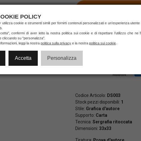
AGGIUNGI AL CA
OOKIE POLICY
ry
utilizza cookie e strumenti simili per fornirti contenuti personalizzati e un’esperienza utente
b.
etta", confermi di aver letto la nostra politica sui cookie e di rispettare l’utilizzo che ne
Pagamenti veloci e sicuri al 10
ie cliccando su "personalizza".
di credito e PayPal (anche in 3 
nformazioni, leggi la nostra
politica sulla privacy
e la nostra
politica sui cookie
.
Accetta
Personalizza
Codice Articolo:
DS003
Stock pezzi disponibili:
1
Stile:
Grafica d'autore
Supporto:
Carta
Tecnica:
Sergrafia ritoccata
Dimensioni:
33x33
Tiratura:
Prova d'autore