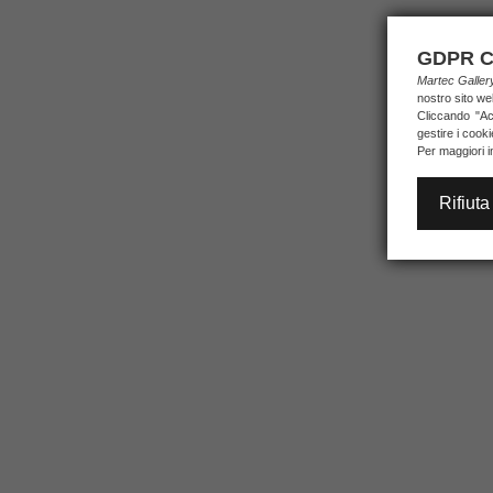
GDPR C
Martec Galle
nostro sito we
Cliccando "Acc
gestire i cook
Per maggiori i
Rifiuta