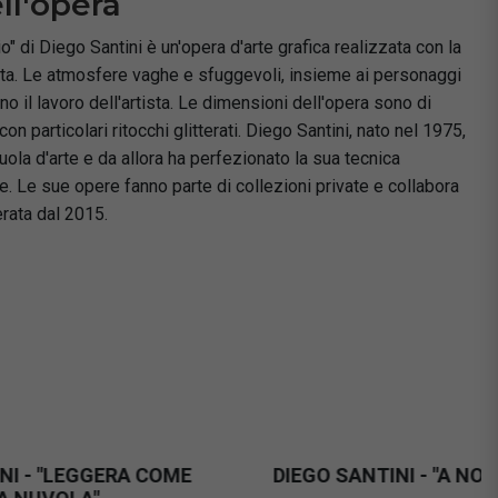
ll'opera
 di Diego Santini è un'opera d'arte grafica realizzata con la
cata. Le atmosfere vaghe e sfuggevoli, insieme ai personaggi
ano il lavoro dell'artista. Le dimensioni dell'opera sono di
on particolari ritocchi glitterati. Diego Santini, nato nel 1975,
uola d'arte e da allora ha perfezionato la sua tecnica
ne. Le sue opere fanno parte di collezioni private e collabora
erata dal 2015.
OI DUE!"
DIEGO SANTINI - "STENDISTELLE!"