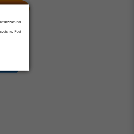
RRELLO
 ottimizzata nel
 facciamo. Puoi
0% con carta
rate)