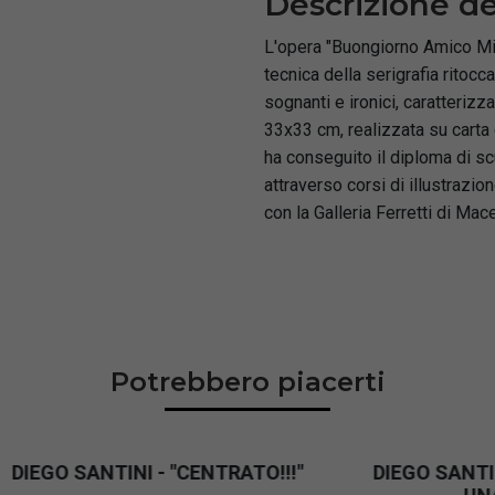
Descrizione de
L'opera "Buongiorno Amico Mio"
tecnica della serigrafia ritoc
sognanti e ironici, caratterizz
33x33 cm, realizzata su carta c
ha conseguito il diploma di sc
attraverso corsi di illustrazio
con la Galleria Ferretti di Mac
Potrebbero piacerti
NTINI - "LEGGERA COME
DIEGO SANTINI - "A N