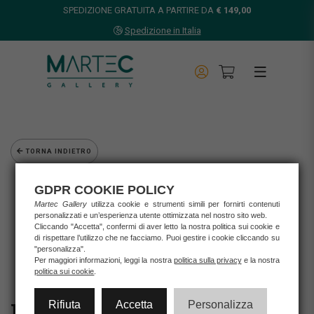
SPEDIZIONE GRATUITA A PARTIRE DA
€ 149,00
Spedizione in Italia
TORNA INDIETRO
Home
GDPR COOKIE POLICY
Opere d'arte
Martec Gallery
utilizza cookie e strumenti simili per fornirti contenuti
Grafica d'autore
personalizzati e un’esperienza utente ottimizzata nel nostro sito web.
Diego Santini
Cliccando "Accetta", confermi di aver letto la nostra politica sui cookie e
di rispettare l’utilizzo che ne facciamo. Puoi gestire i cookie cliccando su
DIEGO SANTINI - "DA QUASSU' TUTTO BENE!"
"personalizza".
Per maggiori informazioni, leggi la nostra
politica sulla privacy
e la nostra
politica sui cookie
.
Rifiuta
Accetta
Personalizza