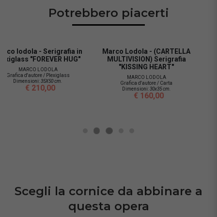
Potrebbero piacerti
Marco Lodola - (CARTELLA
Marco Lodola - (MOMENTS
MULTIVISION) Serigrafia
OF GLORY) Serigrafia "The
"KISSING HEART"
captain's triumph"
MARCO LODOLA
MARCO LODOLA
Grafica d'autore / Carta
Grafica d'autore / Carta
Dimensioni:
30x35 cm.
Dimensioni:
35x50 cm.
€ 160,00
€ 180,00
Scegli la cornice da abbinare a
questa opera