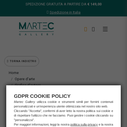
SPEDIZIONE GRATUITA A PARTIRE DA
€ 149,00
Spedizione in Italia
TORNA INDIETRO
Home
Opere d'arte
Grafica d'autore
Marco Lodola
GDPR COOKIE POLICY
Marco Lodola - (MOMENTS OF GLORY) Serigrafia "Velocity in
Martec Gallery
utilizza cookie e strumenti simili per fornirti contenuti
white"
personalizzati e un’esperienza utente ottimizzata nel nostro sito web.
Cliccando "Accetta", confermi di aver letto la nostra politica sui cookie e
di rispettare l’utilizzo che ne facciamo. Puoi gestire i cookie cliccando su
"personalizza".
Per maggiori informazioni, leggi la nostra
politica sulla privacy
e la nostra