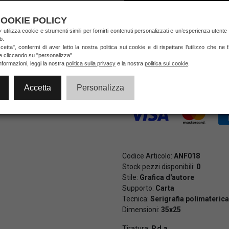
OOKIE POLICY
NON DISPONIBILE
ry
utilizza cookie e strumenti simili per fornirti contenuti personalizzati e un’esperienza utente
b.
etta", confermi di aver letto la nostra politica sui cookie e di rispettare l’utilizzo che ne
ie cliccando su "personalizza".
Pagamenti veloci e sicuri al 10
nformazioni, leggi la nostra
politica sulla privacy
e la nostra
politica sui cookie
.
di credito e PayPal (anche in 3 
Accetta
Personalizza
Codice Articolo:
ANF018
Stock pezzi disponibili:
0
Stile:
Grafica d'autore
Supporto:
Carta
Tecnica:
Serigrafia polimaterica
Dimensioni:
35x25
Tiratura:
P.d.a