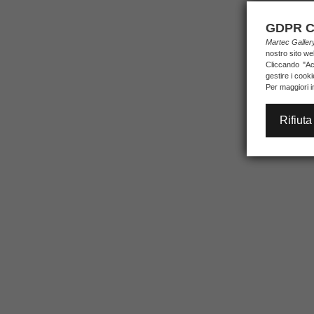
GDPR C
Martec Galle
nostro sito we
Cliccando "Acc
gestire i cook
Per maggiori i
Rifiuta