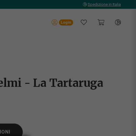
Spedizione in Italia
Login
lmi - La Tartaruga
IONI