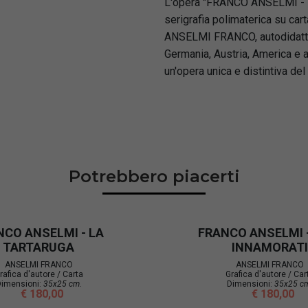
L'opera "FRANCO ANSELMI - LA
serigrafia polimaterica su car
ANSELMI FRANCO, autodidatta,
Germania, Austria, America e a
un'opera unica e distintiva del
Potrebbero piacerti
NCO ANSELMI - LA
FRANCO ANSELMI -
TARTARUGA
INNAMORATI
ANSELMI FRANCO
ANSELMI FRANCO
rafica d'autore / Carta
Grafica d'autore / Car
imensioni:
35x25 cm.
Dimensioni:
35x25 c
€ 180,00
€ 180,00