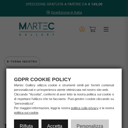
SPEDIZIONE GRATUITA A PARTIRE DA
€ 149,00
Spedizione in Italia
TORNA INDIETRO
Home
GDPR COOKIE POLICY
Opere d'arte
Martec Gallery
utilizza cookie e strumenti simili per fornirti contenuti
Grafica d'autore
personalizzati e un’esperienza utente ottimizzata nel nostro sito web.
Nespolo Ugo
Cliccando "Accetta", confermi di aver letto la nostra politica sui cookie e
UGO NESPOLO - SCI
di rispettare l’utilizzo che ne facciamo. Puoi gestire i cookie cliccando su
"personalizza".
Per maggiori informazioni, leggi la nostra
politica sulla privacy
e la nostra
politica sui cookie
.
Rifiuta
Accetta
Personalizza