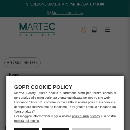
SPEDIZIONE GRATUITA A PARTIRE DA
€ 149,00
Spedizione in Italia
TORNA INDIETRO
Home
Opere d'arte
GDPR COOKIE POLICY
Grafica d'autore
Martec Gallery
utilizza cookie e strumenti simili per fornirti contenuti
Nespolo Ugo
personalizzati e un’esperienza utente ottimizzata nel nostro sito web.
UGO NESPOLO - MOVIE TIME
Cliccando "Accetta", confermi di aver letto la nostra politica sui cookie e
di rispettare l’utilizzo che ne facciamo. Puoi gestire i cookie cliccando su
"personalizza".
Per maggiori informazioni, leggi la nostra
politica sulla privacy
e la nostra
politica sui cookie
.