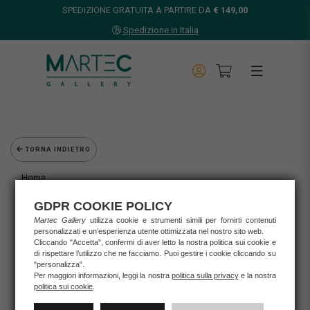
SPEDIZIONE GRATUITA A PARTIRE DA
€ 149,00
Spedizione in Italia
TORNA INDIETRO
Home
Opere d'arte
GDPR COOKIE POLICY
Grafica d'autore
Martec Gallery
utilizza cookie e strumenti simili per fornirti contenuti
Agostini Andrea
personalizzati e un’esperienza utente ottimizzata nel nostro sito web.
Agostini Andrea - Serigrafia "I SOGNI COLORANO IL TUO CUORE
Cliccando "Accetta", confermi di aver letto la nostra politica sui cookie e
DI ASSOLUTA GIOIA... E TUTTO DIVENTA BELLEZZA"
di rispettare l’utilizzo che ne facciamo. Puoi gestire i cookie cliccando su
"personalizza".
Per maggiori informazioni, leggi la nostra
politica sulla privacy
e la nostra
politica sui cookie
.