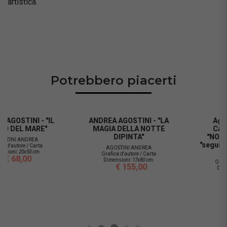
artistica.
Potrebbero piacerti
ANDREA AGOSTINI - "LA
Agostini Andrea -
MAGIA DELLA NOTTE
Calendario Serig.
DIPINTA"
"NOVEMBRE" (ver. blu
"segui la rotta del cuore")
AGOSTINI ANDREA
Grafica d'autore / Carta
AGOSTINI ANDREA
Dimensioni:
17x80 cm.
Grafica d'autore / Carta
€ 155,00
Dimensioni:
25x25 cm.
€ 70,00