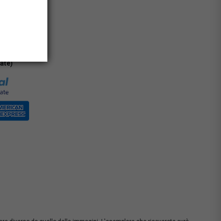
0% con carta
rate)