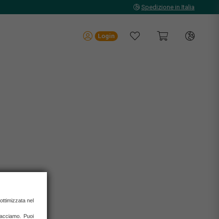
Spedizione in Italia
Login
 ottimizzata nel
IONI
 facciamo. Puoi