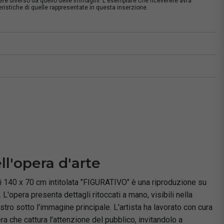
sere diverso da quello delle immagini. L'esemplare che riceverete avrà
istiche di quelle rappresentate in questa inserzione.
à
ll'opera d'arte
ni 140 x 70 cm intitolata "FIGURATIVO" è una riproduzione su
 L'opera presenta dettagli ritoccati a mano, visibili nella
ro sotto l'immagine principale. L'artista ha lavorato con cura
ra che cattura l'attenzione del pubblico, invitandolo a