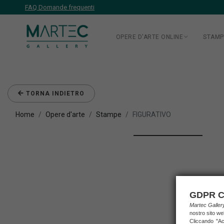
FAQ Domande frequenti
OPERE D'ARTE ONLINE
STAMP
TORNA INDIETRO
Home
Opere d'arte
Stampe
FIGURATIVO
GDPR C
Martec Galle
nostro sito we
Cliccando "Acc