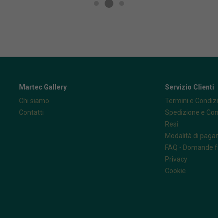
Martec Gallery
Servizio Clienti
Chi siamo
Termini e Condizi
Contatti
Spedizione e Co
Resi
Modalità di pag
FAQ - Domande f
Privacy
Cookie