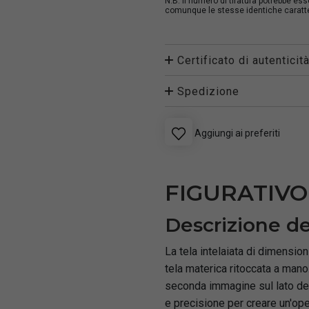
N.B. Il numero di tiratura potrebbe es
comunque le stesse identiche caratter
Certificato di autenticit
Spedizione
Aggiungi ai preferiti
FIGURATIVO
Descrizione de
La tela intelaiata di dimensio
tela materica ritoccata a mano.
seconda immagine sul lato dest
e precisione per creare un'ope