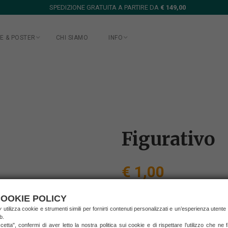
SPEDIZIONE GRATUITA A PARTIRE DA
€ 149,00
E & POSTER
CHI SIAMO
INFO
Figurativo
€ 1,00
(prezzo IVA inclusa)
spedizione in Italia
OOKIE POLICY
ry
utilizza cookie e strumenti simili per fornirti contenuti personalizzati e un’esperienza utente
b.
RICHIEDI INFORMAZ
etta", confermi di aver letto la nostra politica sui cookie e di rispettare l’utilizzo che ne