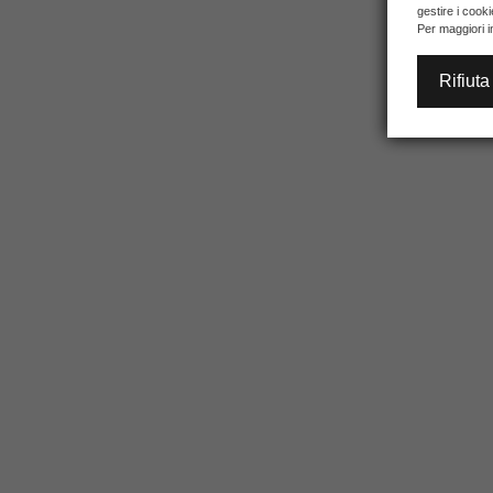
gestire i cook
Per maggiori i
Rifiuta