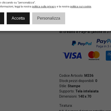
ie cliccando su "personalizza".
nformazioni, leggi la nostra
politica sulla privacy
e la nostra
politica sui cookie
.
NON DISPONIBILE
Accetta
Personalizza
Pagamenti veloci e sicuri al 10
di credito e PayPal (anche in 3 
Codice Articolo:
M336
Stock pezzi disponibili:
0
Stile:
Stampe
Supporto:
Tela intelaiata
Dimensioni:
140 x 70
Tiratura: