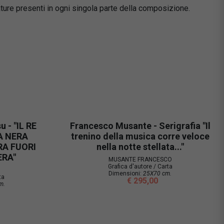
ature presenti in ogni singola parte della composizione.
u - "IL RE
Francesco Musante - Serigrafia "Il
A NERA
trenino della musica corre veloce
RA FUORI
nella notte stellata..."
ERA"
MUSANTE FRANCESCO
Grafica d'autore / Carta
Dimensioni:
25X70 cm.
ta
€ 295,00
m.