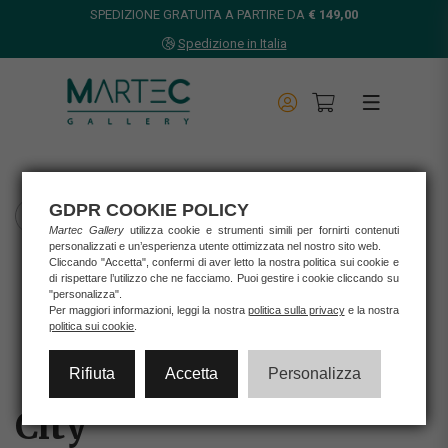
SPEDIZIONE GRATUITA A PARTIRE DA
€ 149,00
Spedizione in Italia
GDPR COOKIE POLICY
TORNA INDIETRO
Martec Gallery
utilizza cookie e strumenti simili per fornirti contenuti
personalizzati e un’esperienza utente ottimizzata nel nostro sito web.
Home
Cliccando "Accetta", confermi di aver letto la nostra politica sui cookie e
Opere d'arte
di rispettare l’utilizzo che ne facciamo. Puoi gestire i cookie cliccando su
"personalizza".
Stampe
Per maggiori informazioni, leggi la nostra
politica sulla privacy
e la nostra
CITY
politica sui cookie
.
Rifiuta
Accetta
Personalizza
City