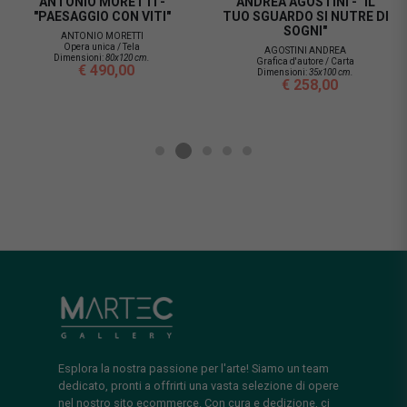
ANTONIO MORETTI -
ANDREA AGOSTINI - "IL
"PAESAGGIO CON VITI"
TUO SGUARDO SI NUTRE DI
SOGNI"
ANTONIO MORETTI
Opera unica / Tela
AGOSTINI ANDREA
Dimensioni:
80x120 cm.
Grafica d'autore / Carta
€ 490,00
Dimensioni:
35x100 cm.
€ 258,00
Esplora la nostra passione per l'arte! Siamo un team
dedicato, pronti a offrirti una vasta selezione di opere
nel nostro sito ecommerce. Con cura e dedizione, ci