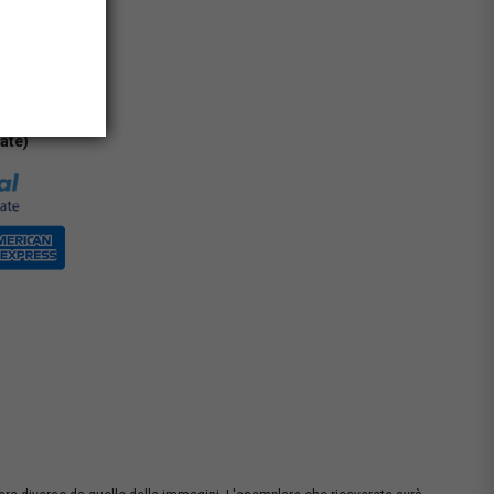
0% con carta
rate)