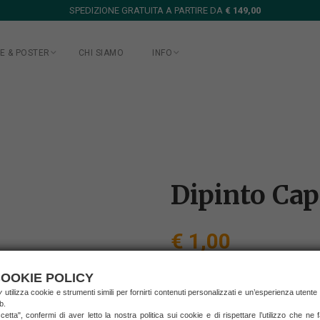
SPEDIZIONE GRATUITA A PARTIRE DA
€ 149,00
E & POSTER
CHI SIAMO
INFO
Dipinto Cap
€ 1,00
(prezzo IVA inclusa)
spedizione in Italia
OOKIE POLICY
ry
utilizza cookie e strumenti simili per fornirti contenuti personalizzati e un’esperienza utente
b.
RICHIEDI INFORMAZ
etta", confermi di aver letto la nostra politica sui cookie e di rispettare l’utilizzo che ne