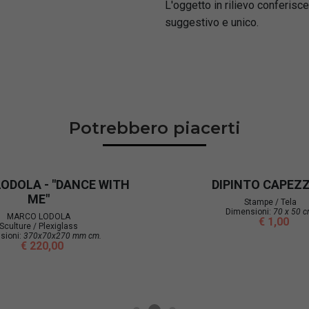
L'oggetto in rilievo conferisce
suggestivo e unico.
Potrebbero piacerti
ODOLA - "DANCE WITH
DIPINTO CAPEZZ
ME"
Stampe / Tela
Dimensioni:
70 x 50 c
MARCO LODOLA
€ 1,00
Sculture / Plexiglass
sioni:
370x70x270 mm cm.
€ 220,00