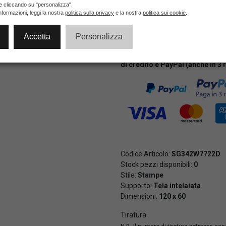
ie cliccando su "personalizza".
nformazioni, leggi la nostra
politica sulla privacy
e la nostra
politica sui cookie
.
NON DISPONIBILE
Accetta
Personalizza
Pagamenti veloci e sicuri al 10
di credito e PayPal (anche in 3 
Codice Articolo:
SG342W7722D
Stock pezzi disponibili:
0
Stile:
Stampe
Supporto:
Tela intelaiata
Dimensioni:
120 x 60
Tiratura: