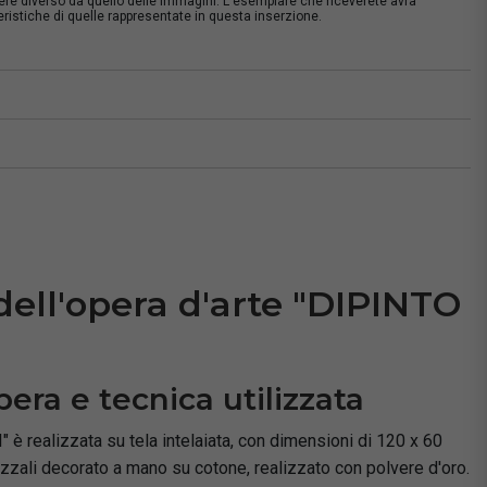
sere diverso da quello delle immagini. L'esemplare che riceverete avrà
istiche di quelle rappresentate in questa inserzione.
à
dell'opera d'arte "DIPINTO
pera e tecnica utilizzata
 realizzata su tela intelaiata, con dimensioni di 120 x 60
pezzali decorato a mano su cotone, realizzato con polvere d'oro.