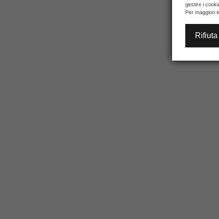
gestire i cook
Per maggiori i
Rifiuta