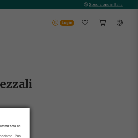
Spedizione in Italia
Login
ezzali
 ottimizzata nel
IONI
 facciamo. Puoi