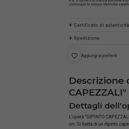
N.B. Il numero di tiratura potrebbe es
comunque le stesse identiche caratter
Certificato di autenticit
Spedizione
Aggiungi ai preferiti
Descrizione 
CAPEZZALI"
Dettagli dell'o
L'opera "DIPINTO CAPEZZALI" è
cm. Si tratta di un dipinto ca