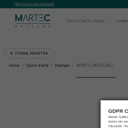
FAQ Domande frequenti
OPERE D'ARTE ONLINE
STAMP
TORNA INDIETRO
Home
Opere d'arte
Stampe
DIPINTO CAPEZZALI
GDPR C
Martec Galle
nostro sito we
Cliccando "Acc