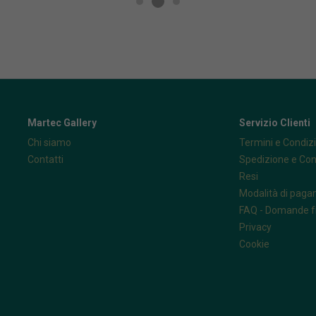
Martec Gallery
Servizio Clienti
Chi siamo
Termini e Condizi
Contatti
Spedizione e Co
Resi
Modalità di pag
FAQ - Domande f
Privacy
Cookie