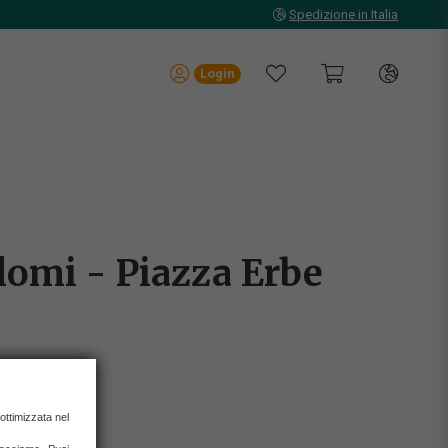
Spedizione in Italia
Login
lomi - Piazza Erbe
 ottimizzata nel
IONI