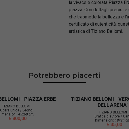
la vivace e colorata Piazza Er
piazza. Con dettagli precisi e
che trasmette la bellezza e l'i
certificato di autenticità, ques
artistica di Tiziano Bellomi.
Potrebbero piacerti
BELLOMI - PIAZZA ERBE
TIZIANO BELLOMI - VER
DELL'ARENA"
TIZIANO BELLOMI
Opera unica / Legno
TIZIANO BELLOMI
imensioni:
45x60 cm.
Grafica d'autore / Car
€ 800,00
Dimensioni:
18x24 c
€ 35,00