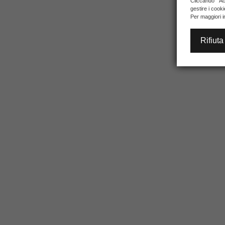
Cliccando "Acc
gestire i cook
Per maggiori i
Rifiuta