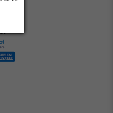
 facciamo. Puoi
0% con carta
rate)