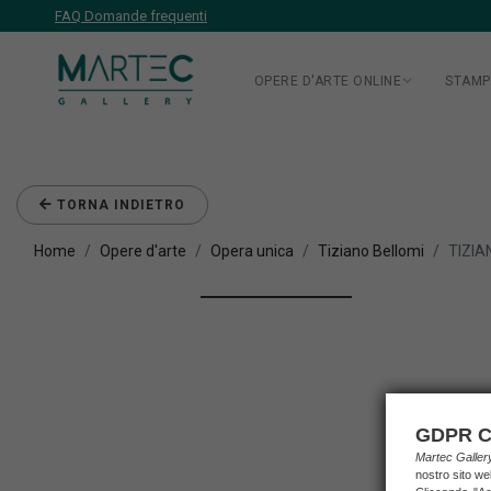
FAQ Domande frequenti
OPERE D'ARTE ONLINE
STAMP
TORNA INDIETRO
Home
Opere d'arte
Opera unica
Tiziano Bellomi
TIZIA
GDPR C
Martec Galle
nostro sito we