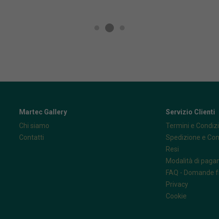
Martec Gallery
Servizio Clienti
Chi siamo
Termini e Condizi
Contatti
Spedizione e Co
Resi
Modalità di pag
FAQ - Domande f
Privacy
Cookie