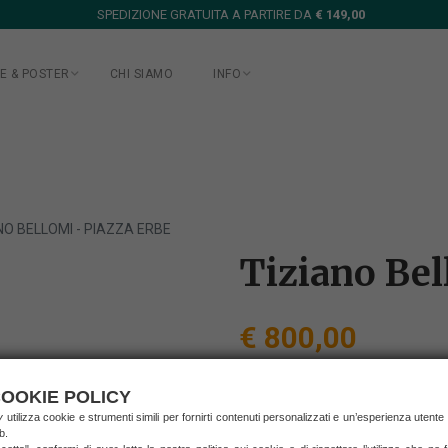
SPEDIZIONE GRATUITA A PARTIRE DA
€ 149,00
E & POSTER
CHI SIAMO
INFO
NO BELLOMI - PIAZZA ERBE
Tiziano Bel
€ 800,00
(prezzo IVA inclusa)
spedizione in Italia
OOKIE POLICY
ry
utilizza cookie e strumenti simili per fornirti contenuti personalizzati e un’esperienza utente
RICHIEDI INFORMAZ
b.