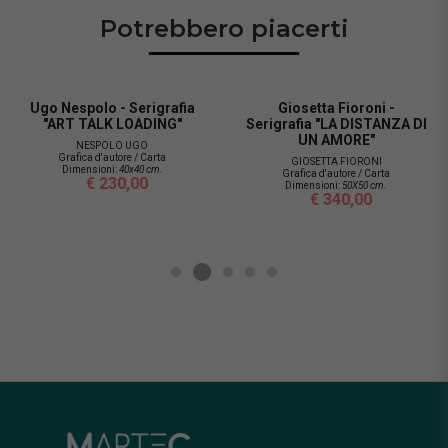
Potrebbero piacerti
Ugo Nespolo - Serigrafia
Giosetta Fioroni -
"ART TALK LOADING"
Serigrafia "LA DISTANZA DI
UN AMORE"
NESPOLO UGO
Grafica d'autore / Carta
GIOSETTA FIORONI
Dimensioni:
40x40 cm.
Grafica d'autore / Carta
€ 230,00
Dimensioni:
50X50 cm.
€ 340,00