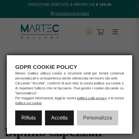
SPEDIZIONE GRATUITA A PARTIRE DA
€ 149,00
Spedizione in Italia
GDPR COOKIE POLICY
TORNA INDIETRO
Martec Gallery
utilizza cookie e strumenti simili per fornirti contenuti
personalizzati e un’esperienza utente ottimizzata nel nostro sito web.
Home
Cliccando "Accetta", confermi di aver letto la nostra politica sui cookie e
Opere d'arte
di rispettare l’utilizzo che ne facciamo. Puoi gestire i cookie cliccando su
Stampe
"personalizza".
Per maggiori informazioni, leggi la nostra
politica sulla privacy
e la nostra
DIPINTO CAPEZZALI
politica sui cookie
.
Rifiuta
Accetta
Personalizza
Dipinto Capezzali