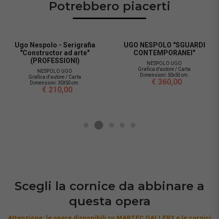
Potrebbero piacerti
Serigrafia
UGO NESPOLO "SGUARDI
UGO NESPOLO -
ad arte"
CONTEMPORANEI"
TIME"
ONI)
NESPOLO UGO
NESPOLO 
Grafica d'autore / Carta
Grafica d'autore
UGO
Dimensioni:
50x50 cm.
Dimensioni:
35
 / Carta
€ 360,00
€ 120
X50 cm.
,00
Scegli la cornice da abbinare a
questa opera
Attenzione: le opere disponibili su MARTEC GALLERY e le cornici