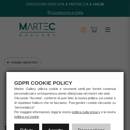
SPEDIZIONE GRATUITA A PARTIRE DA
€ 149,00
Spedizione in Italia
TORNA INDIETRO
Home
Opere d'arte
GDPR COOKIE POLICY
Grafica d'autore
Martec Gallery
utilizza cookie e strumenti simili per fornirti contenuti
Nespolo Ugo
personalizzati e un’esperienza utente ottimizzata nel nostro sito web.
Cliccando "Accetta", confermi di aver letto la nostra politica sui cookie e
UGO NESPOLO - VELE AL VENTO
di rispettare l’utilizzo che ne facciamo. Puoi gestire i cookie cliccando su
"personalizza".
Per maggiori informazioni, leggi la nostra
politica sulla privacy
e la nostra
politica sui cookie
.