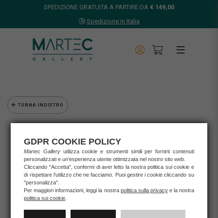
SPEDIZIONE GRATUITA A PARTIRE DA
€ 149,00
Spedizione in Italia
TORNA INDIETRO
Home
Opere d'arte
GDPR COOKIE POLICY
Grafica d'autore
Martec Gallery
utilizza cookie e strumenti simili per fornirti contenuti
Musante Francesco
personalizzati e un’esperienza utente ottimizzata nel nostro sito web.
Francesco Musante - Serigrafia "Ho visto l'albero dei cuori
Cliccando "Accetta", confermi di aver letto la nostra politica sui cookie e
di rispettare l’utilizzo che ne facciamo. Puoi gestire i cookie cliccando su
maturi crescere nella tazzina del caffè mentre..."
"personalizza".
Per maggiori informazioni, leggi la nostra
politica sulla privacy
e la nostra
politica sui cookie
.