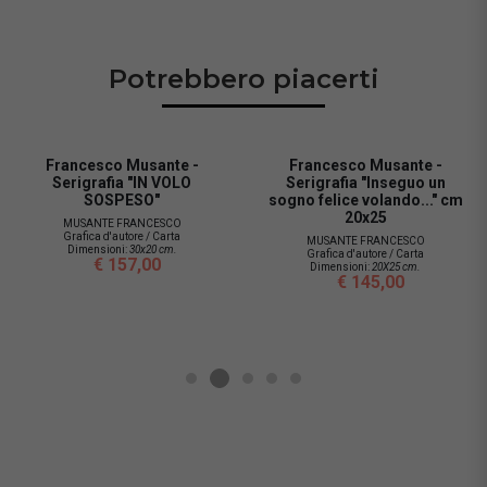
Potrebbero piacerti
Francesco Musante -
Francesco Musante -
Serigrafia "IN VOLO
Serigrafia "Inseguo un
SOSPESO"
sogno felice volando..." cm
20x25
MUSANTE FRANCESCO
Grafica d'autore / Carta
MUSANTE FRANCESCO
Dimensioni:
30x20 cm.
Grafica d'autore / Carta
€ 157,00
Dimensioni:
20X25 cm.
€ 145,00