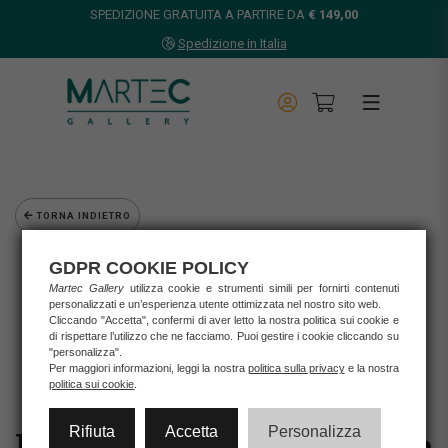
SPEDIZIONE GRATUITA A PARTIRE DA
€ 149,00
Spedizione in Italia
TORNA INDIETRO
Home
GDPR COOKIE POLICY
Opere d'arte
Martec Gallery
utilizza cookie e strumenti simili per fornirti contenuti
Grafica d'autore
personalizzati e un’esperienza utente ottimizzata nel nostro sito web.
Cliccando "Accetta", confermi di aver letto la nostra politica sui cookie e
Musante Francesco
di rispettare l’utilizzo che ne facciamo. Puoi gestire i cookie cliccando su
FRANCESCO MUSANTE - "A COME AMORE"
"personalizza".
Per maggiori informazioni, leggi la nostra
politica sulla privacy
e la nostra
politica sui cookie
.
Rifiuta
Accetta
Personalizza