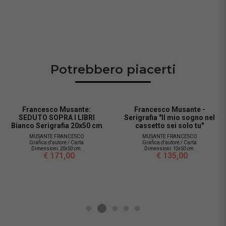
Potrebbero piacerti
Francesco Musante -
Francesco Musante -
Serigrafia "Il mio sogno nel
Serigrafia "Amore
cassetto sei solo tu"
nascondiamo le nostre
paure tra le pagine dei
MUSANTE FRANCESCO
libri....
Grafica d'autore / Carta
Dimensioni:
10x50 cm.
MUSANTE FRANCESCO
€ 135,00
Grafica d'autore / Carta
Dimensioni:
50x35 cm.
€ 260,00