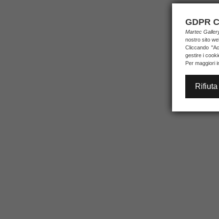
GDPR C
Martec Galle
nostro sito we
Cliccando "Acc
gestire i cook
Per maggiori i
Rifiuta