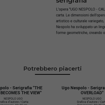
serigrafia
L'opera "UGO NESPOLO - CALCIO
carta. Le dimensioni dell'ope
artistico e culturale variegato
Nespolo ha sviluppato un lingua
forme geometriche, creando ope
Potrebbero piacerti
olo - Serigrafia "THE
Ugo Nespolo - Serigra
 BECOMES THE VIEW"
OVERLOAD"
NESPOLO UGO
NESPOLO UGO
rafica d'autore / Carta
Grafica d'autore / Car