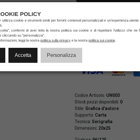
NON DISPONIBILE
OOKIE POLICY
ry
utilizza cookie e strumenti simili per fornirti contenuti personalizzati e un’esperienza utente
b.
etta", confermi di aver letto la nostra politica sui cookie e di rispettare l’utilizzo che ne
Pagamenti veloci e sicuri al 10
ie cliccando su "personalizza".
di credito e PayPal (anche in 3 
nformazioni, leggi la nostra
politica sulla privacy
e la nostra
politica sui cookie
.
Accetta
Personalizza
Codice Articolo:
UN003
Stock pezzi disponibili:
0
Stile:
Grafica d'autore
Supporto:
Carta
Tecnica:
Serigrafia
Dimensioni:
20x25
Tiratura:
96/125