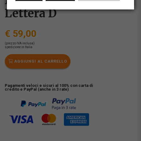
Muriel Mesini -
Lettera D
€ 59,00
(prezzo IVA inclusa)
spedizione in Italia
AGGIUNGI AL CARRELLO
Pagamenti veloci e sicuri al 100% con carta di
credito e PayPal (anche in 3 rate)