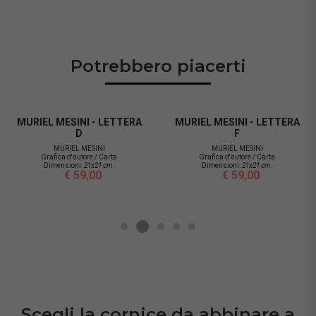
Potrebbero piacerti
MESINI - LETTERA
MURIEL MESINI - LETTERA
MURIEL 
F
H
URIEL MESINI
MURIEL MESINI
M
ca d'autore / Carta
Grafica d'autore / Carta
Grafi
ensioni:
21x21 cm.
Dimensioni:
21x21 cm.
Dim
€ 59,00
€ 59,00
Scegli la cornice da abbinare a