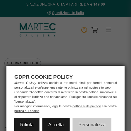
SPEDIZIONE GRATUITA A PARTIRE DA
€ 149,00
Spedizione in Italia
TORNA INDIETRO
Home
GDPR COOKIE POLICY
Opere d'arte
Martec Gallery
utilizza cookie e strumenti simili per fornirti contenuti
personalizzati e un’esperienza utente ottimizzata nel nostro sito web.
Grafica d'autore
Cliccando "Accetta", confermi di aver letto la nostra politica sui cookie e
Muriel Mesini
di rispettare l’utilizzo che ne facciamo. Puoi gestire i cookie cliccando su
MURIEL MESINI - LETTERA D
"personalizza".
Per maggiori informazioni, leggi la nostra
politica sulla privacy
e la nostra
politica sui cookie
.
Rifiuta
Accetta
Personalizza