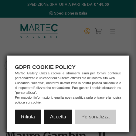
SPEDIZIONE GRATUITA A PARTIRE DA
€ 149,00
Spedizione in Italia
TORNA INDIETRO
GDPR COOKIE POLICY
Martec Gallery
utilizza cookie e strumenti simili per fornirti contenuti
Home
personalizzati e un’esperienza utente ottimizzata nel nostro sito web.
Cliccando "Accetta", confermi di aver letto la nostra politica sui cookie e
Opere d'arte
di rispettare l’utilizzo che ne facciamo. Puoi gestire i cookie cliccando su
Opera unica
"personalizza".
Per maggiori informazioni, leggi la nostra
politica sulla privacy
e la nostra
Mauro Gambin
politica sui cookie
.
MAURO GAMBIN - IL LIBERO GALOPPO DELLA GIOIA
Rifiuta
Accetta
Personalizza