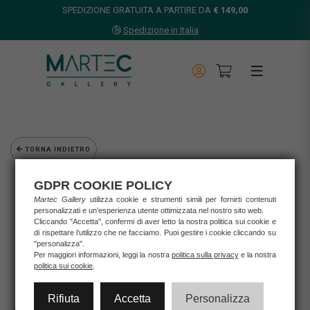
SPEDIZIONE GRATUITA A PARTIRE DA
€ 149,00
Spedizione in Italia
TORNA INDIETRO
Home
GDPR COOKIE POLICY
Opere d'arte
Martec Gallery
utilizza cookie e strumenti simili per fornirti contenuti
Grafica d'autore
personalizzati e un’esperienza utente ottimizzata nel nostro sito web.
Cliccando "Accetta", confermi di aver letto la nostra politica sui cookie e
Agostini Andrea
di rispettare l’utilizzo che ne facciamo. Puoi gestire i cookie cliccando su
ANDREA AGOSTINI - GIUGNO
"personalizza".
Per maggiori informazioni, leggi la nostra
politica sulla privacy
e la nostra
politica sui cookie
.
Rifiuta
Accetta
Personalizza