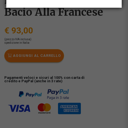
Patrizia Fruci - Un
Bacio Alla Francese
€ 93,00
(prezzo IVA inclusa)
spedizione in Italia
AGGIUNGI AL CARRELLO
Pagamenti veloci e sicuri al 100% con carta di
credito e PayPal (anche in 3 rate)