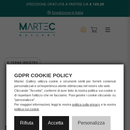
SPEDIZIONE GRATUITA A PARTIRE DA
€ 149,00
Spedizione in Italia
TORNA INDIETRO
Home
GDPR COOKIE POLICY
Opere d'arte
Martec Gallery
utilizza cookie e strumenti simili per fornirti contenuti
personalizzati e un’esperienza utente ottimizzata nel nostro sito web.
Grafica d'autore
Cliccando "Accetta", confermi di aver letto la nostra politica sui cookie e
Patrizia Fruci
di rispettare l’utilizzo che ne facciamo. Puoi gestire i cookie cliccando su
PATRIZIA FRUCI - UN BACIO ALLA FRANCESE
"personalizza".
Per maggiori informazioni, leggi la nostra
politica sulla privacy
e la nostra
politica sui cookie
.
Rifiuta
Accetta
Personalizza